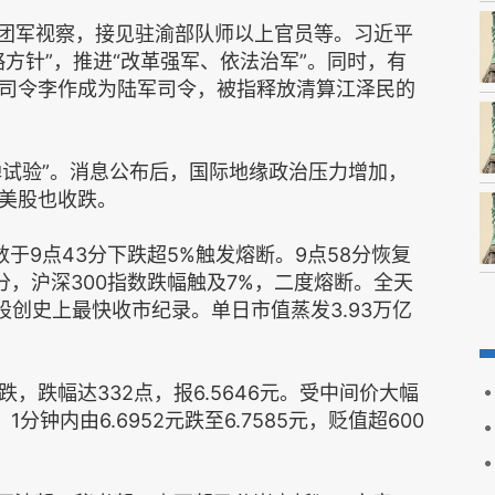
3集团军视察，接见驻渝部队师以上官员等。习近平
方针”，推进“改革强军、依法治军”。同时，有
司令李作成为陆军司令，被指释放清算江泽民的
氢弹试验”。消息公布后，国际地缘政治压力增加，
美股也收跌。
数于9点43分下跌超5%触发熔断。9点58分恢复
分，沪深300指数跌幅触及7%，二度熔断。全天
股创史上最快收市纪录。单日市值蒸发3.93万亿
，跌幅达332点，报6.5646元。受中间价大幅
钟内由6.6952元跌至6.7585元，贬值超600