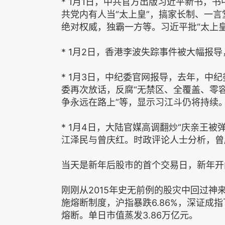
* 1月1日，中共官方出版习近平新书，
共党内有人当“太上皇”，搞家长制、一
绝对权威，独霸一方等。习近平批“太上
* 1月2日，香港李波失踪事件被大幅报
* 1月3日，中纪委官网报导，去年，中
委再次放话，反腐“无禁区、全覆盖、零容
争永远在路上”等，显示习江斗仍将持续
* 1月4日，大陆官媒高调翻炒“庆亲王被
江泽民与曾庆红。时政评论人士分析，曾
当天是新年后股市的首个交易日，新年开
刚刚从2015年史无前例的股灾中回过神
施熔断制度，沪指暴跌6.86%，深证成指下
熔断。单日市值蒸发3.86万亿元。