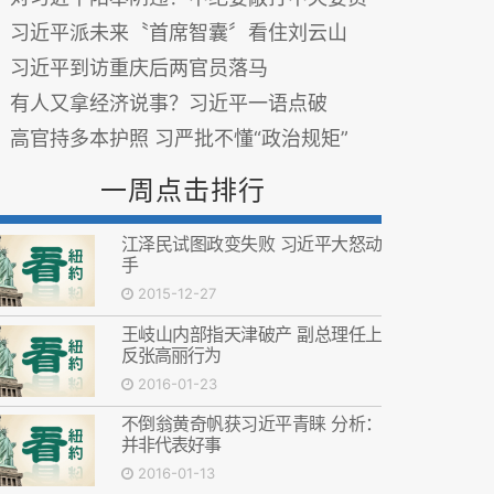
习近平派未来〝首席智囊〞看住刘云山
习近平到访重庆后两官员落马
有人又拿经济说事？习近平一语点破
高官持多本护照 习严批不懂“政治规矩”
一周点击排行
江泽民试图政变失败 习近平大怒动
手
2015-12-27
王岐山内部指天津破产 副总理任上
反张高丽行为
2016-01-23
不倒翁黄奇帆获习近平青睐 分析：
并非代表好事
2016-01-13