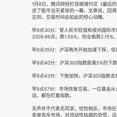
1月8日，腾讯财经栏目棱镜刊文《最后的惊
述了股市当天紧张的一幕。文章说，回溯
见到，交易时间会如此的惊心动魄。
早9点30分：受人民币贬值和夜间国际
3309.66点，跌1.55%，创业板跌2.15%
早9点35分：沪深两市开始加速下探，
早9点40分：沪深300指数距离5%的
早9点43分：下挫加快，沪深300指数击
早9点57分：市场恢复交易。一位基金
话，都在盯着指数。
无声并不代表无风浪，恰恰相反，市场在
卖单充斥市场，对流动性枯竭的恐慌，迅