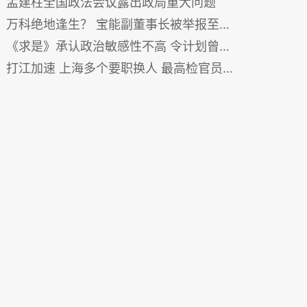
孟建柱全国政法会议露出政局重大问题
万科绝地逢生？ 宝能副董事长被举报至中纪委
《求是》承认政治敏感性不高 令计划曾在落马前发文
打江加速 上海多个要职换人 最高检官员空降