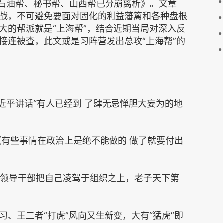
《石油帮、秘书帮、山西帮已分崩离析》。文章
战，不可避免要面对固化的利益藩篱和各种盘根
大的帮派就是“上海帮”，结合近期当局对深入反
接连被查，此文或是习阵营发出总攻“上海帮”的
习近平讲话“有人已经到 了肆无忌惮胆大妄为的地
发《有些事情在政治上是绝不能做的 做了就要付出
有的领导干部把自己凌驾于组织之上，老子天下第
、王二者“打虎”风向又生新变，大有“猛虎”即