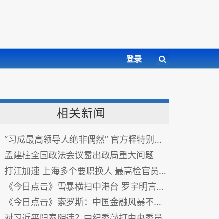
登录
相关新闻
“习成最高领导人绝非偶然” 官方释特别信号
孟建柱全国政法会议露出政局重大问题
打江加速 上海多个要职换人 最高检官员空降
《今日点击》雪暴横扫中港台 罗宇明言江泽民曾庆红已经被抓
《今日点击》索罗斯：中国金融风暴不可避免 阻击人民币和港币
对习近平阳奉阴违？中纪委敲打中央委员