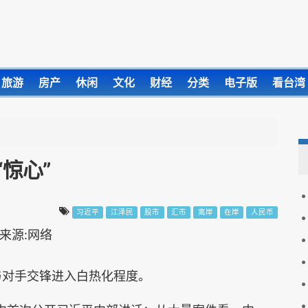
旅游
房产
休闲
文化
财经
分类
电子版
看台湾
“惊心”
习近平
江泽民
股市
汇市
离岸
在岸
人民币
与对手交锋进入白热化程度。