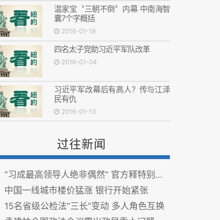
温家宝〝三朝不倒〞内幕 中南海智
囊7个字概括
2016-01-19
四名太子党助习近平军队改革
2016-01-04
习近平军改幕后有高人？传与江泽
民有仇
2016-01-13
过往新闻
“习成最高领导人绝非偶然” 官方释特别信号
中国一线城市楼价猛涨 银行开始紧张
15名省级公检法“三长”变动 多人角色互换