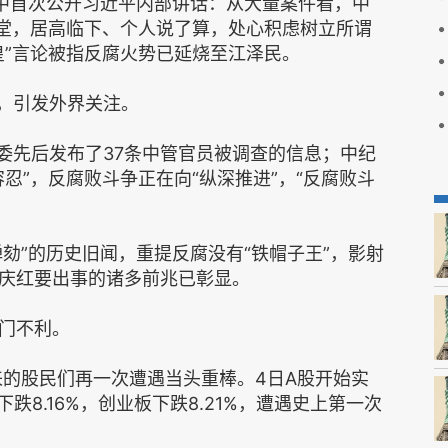
书中首次公开习近平内部讲话：从大量案件看，中
言堂，居高临下、个人说了算，处心积虑树立所谓
皇”言论被指反腐火势已延烧至江泽民。
导，引发外界关注。
纪委先后发布了37条中管官员被调查的信息；中纪
忍”，反腐败斗争正在向“纵深推进”，“反腐败斗
。
弹劾”的历史旧闻，重提反腐没有“铁帽子王”，影射
庆红要出事的诸多前兆已彰显。
门不利。
来的股民们再一次遭遇当头重棒。4日A股开始实
跌8.16%，创业板下跌8.21%，遭遇史上第一次