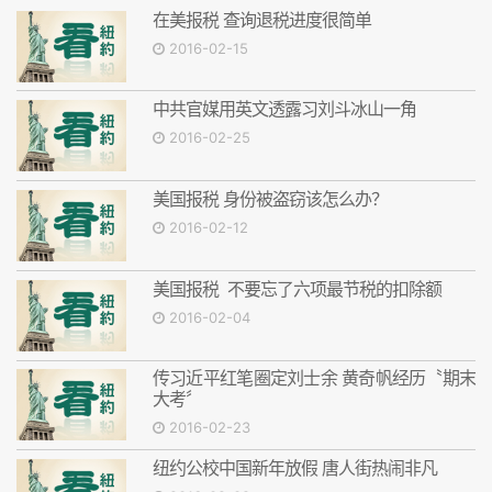
在美报税 查询退税进度很简单
2016-02-15
中共官媒用英文透露习刘斗冰山一角
2016-02-25
美国报税 身份被盗窃该怎么办？
2016-02-12
美国报税 不要忘了六项最节税的扣除额
2016-02-04
传习近平红笔圈定刘士余 黄奇帆经历〝期末
大考〞
2016-02-23
纽约公校中国新年放假 唐人街热闹非凡