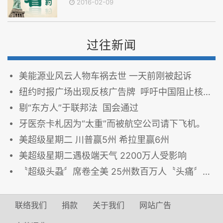
2016-02-09
过往新闻
美能源业风云人物车祸去世 一天前刚被起诉
纽约时报广场出现反核广告牌 呼吁中国阻止核赌博
剔“东方人”于联邦法 国会通过
牙医奈卡札因为“太重”而被航空公司请下飞机。
美超级星期二 川普赢5州 希拉里赢6州
美超级星期二遇极端天气 2200万人受影响
〝超级头蝨〞席卷全美 25州数百万人〝头痛〞(视频)
联络我们
捐款
关于我们
网站广告