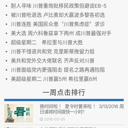
耐人寻味 川普重炮批移民政策但避谈EB-5
被川普呛退选 卢比奥却大赢波多黎各初选
川普连胜 美国民众患〝川普焦虑症〞求诊
美大选 周六科鲁兹拿下两州 成川普最强对手
超级星期二 希拉里与川普大胜
川普不惜退共和党 克里斯蒂挽留力挺
美共和党外交大佬联名 齐声反对川普
川普面临党内更强阻击 提名之路再遇险阻
美超级星期二 川普赢5州 希拉里赢6州
一周点击排行
换时间啦 ！ 夏令时要来啦 ！ 3/13/2016 周
日请将时间拨快一小时！
2016-03-05