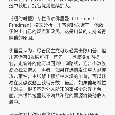
选中获胜，提名优势继续扩大。
《纽约时报》专栏作家佛里曼（Thomas L.
Friedman）撰文分析，川普突起关键在于他敢
于说出自己的观点和政见，这是川普的支持者青
睐他的原因。
佛里曼认为，尽管民主党可以轻易击败川普，但
川普仍有3张牌可打。首先，一旦取得党内提
名，走偏锋的他可以回到中间路线，迎合少数族
裔及独立选民；再者，如果在选前发生重大恐怖
攻击事件，主张禁止穆斯林入境的川普，可以轻
易在反恐议题上获得分数；最后，如果他与希拉
里对决，很多不为外人所知的事将全部浮上台
面，痛恨希拉里及不满共和党的票源将被他收入
囊中。
另一位专栏作家布洛(Charles M. Blow)分析，