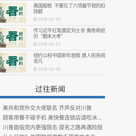
美国报税 不要忘了六项最节税的扣
除额
2016-02-04
传习近平红笔圈定刘士余 黄奇帆经
历〝期末大考〞
2016-02-23
纽约公校中国新年放假 唐人街热闹
非凡
2016-02-09
过往新闻
美共和党外交大佬联名 齐声反对川普
顾客用餐不碰手机 美快餐连锁店请吃冰淇淋
川普面临党内更强阻击 提名之路再遇险阻