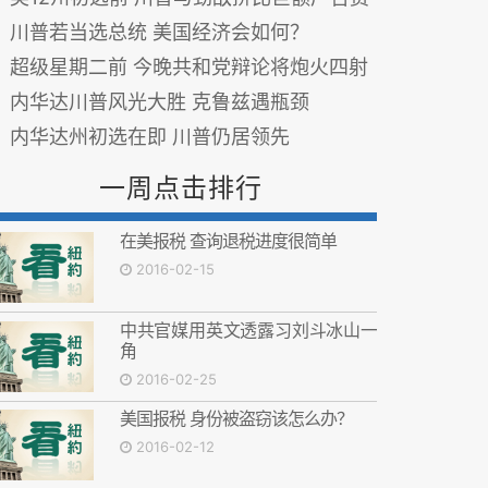
川普若当选总统 美国经济会如何？
超级星期二前 今晚共和党辩论将炮火四射
内华达川普风光大胜 克鲁兹遇瓶颈
内华达州初选在即 川普仍居领先
一周点击排行
在美报税 查询退税进度很简单
2016-02-15
中共官媒用英文透露习刘斗冰山一
角
2016-02-25
美国报税 身份被盗窃该怎么办？
2016-02-12