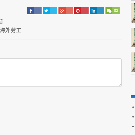
82
普
聘海外劳工