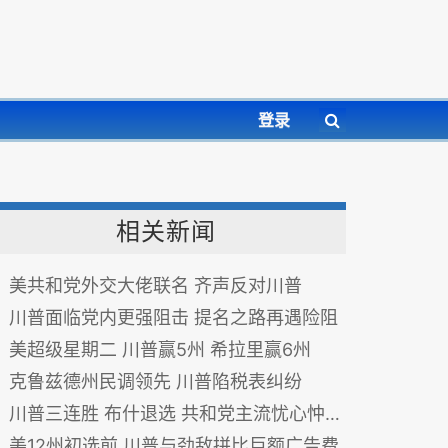
登录
相关新闻
美共和党外交大佬联名 齐声反对川普
川普面临党内更强阻击 提名之路再遇险阻
美超级星期二 川普赢5州 希拉里赢6州
克鲁兹德州民调领先 川普陷税表纠纷
川普三连胜 布什退选 共和党主流忧心忡忡
美12州初选前 川普与劲敌拼比巨额广告费