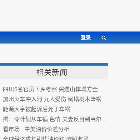
登录
相关新闻
四川5名官员下乡考察 突遇山体塌方全被埋
加州火车冲入河 九人受伤 倒塌树木肇祸
能源大亨被起诉后死于车祸
揭：令计划从车祸 色情 夫妻反目到高尔夫游戏
看市场 中美油价价差分析
全球经济成长引忧油价跌 欧股收黑