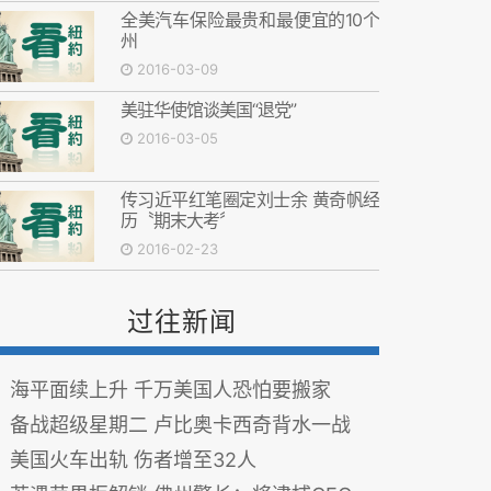
全美汽车保险最贵和最便宜的10个
州
2016-03-09
美驻华使馆谈美国“退党”
2016-03-05
传习近平红笔圈定刘士余 黄奇帆经
历〝期末大考〞
2016-02-23
过往新闻
海平面续上升 千万美国人恐怕要搬家
备战超级星期二 卢比奥卡西奇背水一战
美国火车出轨 伤者增至32人