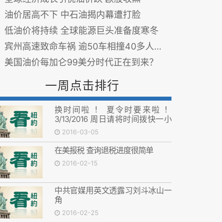
油价居高不下 中石油揭内幕遭打脸
低油价将持续 全球能源巨头准备度寒冬
宾州高速致命车祸 逾50车相撞40多人送医
美国油价每加仑99美分时代正在到来？
一周点击排行
换时间啦 ！ 夏令时要来啦 ！
3/13/2016 周日请将时间拨快一小
时！
2016-03-05
在美报税 查询退税进度很简单
2016-02-15
中共官媒用英文透露习刘斗冰山一
角
2016-02-25