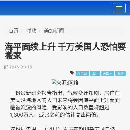
Toggl
navig
首页
时政
美加新闻
海平面续上升 千万美国人恐怕要
搬家
2016-03-15
海平面
上升
美国人
搬家
一份最新研究报告指出，气候变迁加剧，居住在
美国沿海地区的人口未来将会因海平面上升而面
临被淹没的风险，受影响的人口数量将超过
1,300万人，或比之前的估计高出两倍。
这份报告周一（14日）发表在期刊杂志《自然