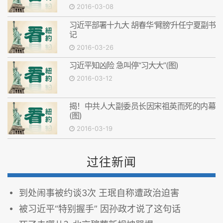
2016-03-08
习近平部署十九大 胡春华‘臂膀’升任宁夏副书
记
2016-03-26
习近平知凶险 急叫停“习大大”(图)
2016-03-12
揭！中共人大副委员长因宋祖英而死的内幕
(图)
2016-03-19
过往新闻
到处闹事被约谈3次 王珉自称遭政治迫害
被习近平“特别握手” 因孙政才说了这句话