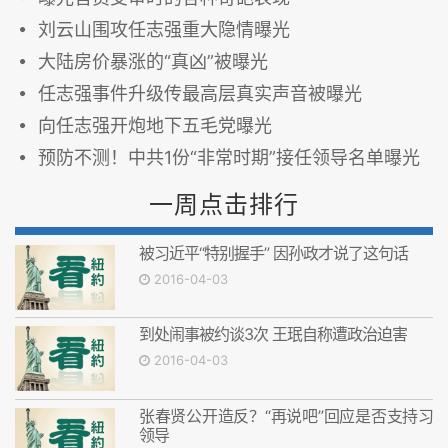
刘云山围攻任志强重大隐情曝光
大陆房价暴涨的“真凶”被曝光
任志强事件升级传最高层真实声音被曝光
向任志强开炮地下五毛党曝光
预防不测！中共1份“非常时期”接任领导名单曝光
一周点击排行
被习近平“特别握手” 因孙政才说了这句话
2016-04-03
到处闹事被约谈3次 王珉自称遭政治迫害
2016-04-03
张春贤公开造反？“再说吧”回应是否支持习
领导