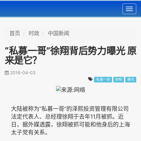
Toggl
navig
首页
时政
中国新闻
“私募一哥”徐翔背后势力曝光 原
来是它？
2016-04-03
私募一哥
徐翔
曝光
大陆被称为“私募一哥”的泽熙投资管理有限公司
法定代表人、总经理徐翔于去年11月被抓。近
日，据外媒透露，徐翔被抓可能和他身后的上海
太子党有关系。