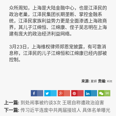
众所周知，上海是大陆金融中心，也是江泽民的
政治老巢，江泽民集团长期垄断、掌控金融系
统，江泽民家族利益势力更是全面渗透上海政商
界，其儿子江绵恒、江绵康、侄子吴志明在上海
建有庞大的政治经济利益网络。
3月23日，上海维权律师郑恩宠披露，有可靠消
息称，江泽民的儿子江绵恒和江绵康已经内部被
控制。
来源:
责编:
夏妍
Kitt
96
上一篇:
到处闹事被约谈3次 王珉自称遭政治迫害
下一篇:
传习近平连废中共两届接班人 具体名单曝光