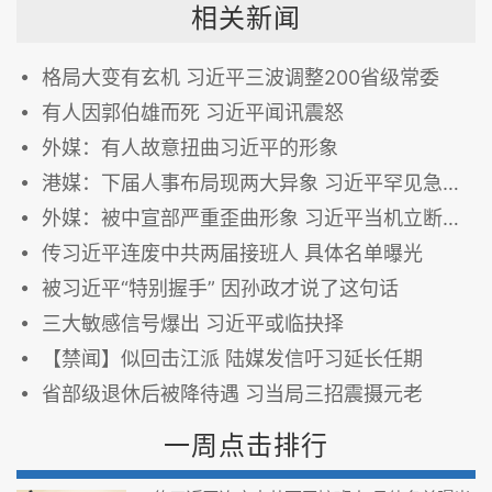
相关新闻
格局大变有玄机 习近平三波调整200省级常委
有人因郭伯雄而死 习近平闻讯震怒
外媒：有人故意扭曲习近平的形象
港媒：下届人事布局现两大异象 习近平罕见急调整
外媒：被中宣部严重歪曲形象 习近平当机立断出重手
传习近平连废中共两届接班人 具体名单曝光
被习近平“特别握手” 因孙政才说了这句话
三大敏感信号爆出 习近平或临抉择
【禁闻】似回击江派 陆媒发信吁习延长任期
省部级退休后被降待遇 习当局三招震摄元老
一周点击排行