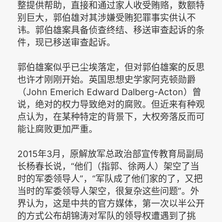
整提供帮助，直接和通过家人收受贿赂，数额特
别巨大，郭伯雄对其涉嫌受贿犯罪事实供认不
讳。郭伯雄案具备侦查终结、移送审查起诉的条
件，现已移送审查起诉。
郭伯雄案似乎已尘埃落定，但对郭伯雄案的反思
也许才刚刚开始。英国思想史学家阿克顿勋爵
（John Emerich Edward Dalberg-Acton）曾
说，绝对的权力导致绝对的腐败。但近来有种观
点认为，在某种特定的背景下，大权旁落反而可
能让腐败更加严重。
2015年3月，原解放军总政治部宣传教育局副局
长杨春长说，“他们（指郭、徐两人）架空了当
时的军委领导人”，“军队成了他们家的了，又把
当时的军委领导人架空，很复杂这些问题”。外
界认为，这是中共的官方媒体，第一次以半公开
的方式公布胡锦涛对军队的领导权遭遇到了挑