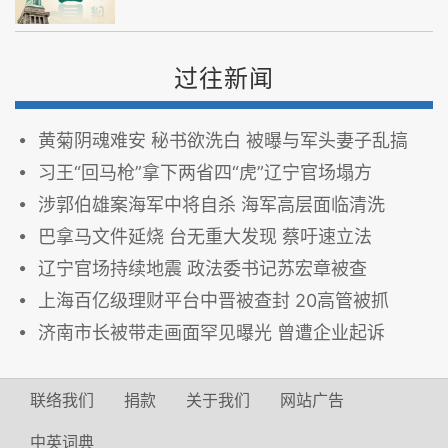
过往新闻
黄菊阴魂难安 秘书欲洗白 被曝与军头妻子乱搞
习王“回马枪”拿下两省四“虎”辽宁官场塌方
涉郭伯雄案海军中将自杀 海军高层面临清洗
巴拿马文件延烧 台无重大发现 蔡吁速立法
辽宁官场持续地震 政法委书记苏宏章被查
上海百亿级理财平台中晋被查封 20高管被抓
济南市长被带走画面罕见曝光 曾遭企业起诉
联络我们
捐款
关于我们
网站广告
中英词典