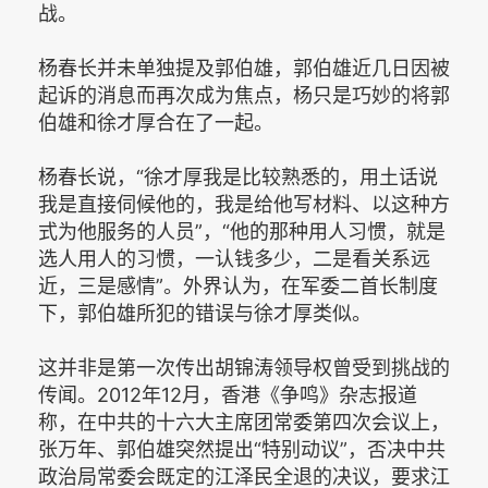
战。
杨春长并未单独提及郭伯雄，郭伯雄近几日因被
起诉的消息而再次成为焦点，杨只是巧妙的将郭
伯雄和徐才厚合在了一起。
杨春长说，“徐才厚我是比较熟悉的，用土话说
我是直接伺候他的，我是给他写材料、以这种方
式为他服务的人员”，“他的那种用人习惯，就是
选人用人的习惯，一认钱多少，二是看关系远
近，三是感情”。外界认为，在军委二首长制度
下，郭伯雄所犯的错误与徐才厚类似。
这并非是第一次传出胡锦涛领导权曾受到挑战的
传闻。2012年12月，香港《争鸣》杂志报道
称，在中共的十六大主席团常委第四次会议上，
张万年、郭伯雄突然提出“特别动议”，否决中共
政治局常委会既定的江泽民全退的决议，要求江