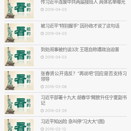
传习近平连废中共两届接班人 具体名单曝光
2016-04-03
被习近平“特别握手” 因孙政才说了这句话
2016-04-03
到处闹事被约谈3次 王珉自称遭政治迫害
2016-04-03
张春贤公开造反？“再说吧”回应是否支持习
领导
2016-03-08
习近平部署十九大 胡春华‘臂膀’升任宁夏副书
记
2016-03-26
习近平知凶险 急叫停“习大大”(图)
2016-03-12