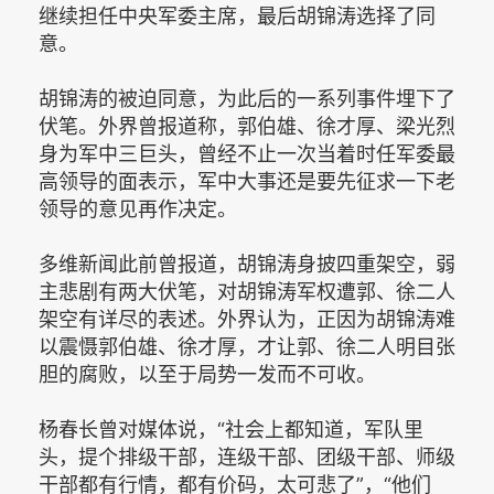
继续担任中央军委主席，最后胡锦涛选择了同
意。
胡锦涛的被迫同意，为此后的一系列事件埋下了
伏笔。外界曾报道称，郭伯雄、徐才厚、梁光烈
身为军中三巨头，曾经不止一次当着时任军委最
高领导的面表示，军中大事还是要先征求一下老
领导的意见再作决定。
多维新闻此前曾报道，胡锦涛身披四重架空，弱
主悲剧有两大伏笔，对胡锦涛军权遭郭、徐二人
架空有详尽的表述。外界认为，正因为胡锦涛难
以震慑郭伯雄、徐才厚，才让郭、徐二人明目张
胆的腐败，以至于局势一发而不可收。
杨春长曾对媒体说，“社会上都知道，军队里
头，提个排级干部，连级干部、团级干部、师级
干部都有行情，都有价码，太可悲了”，“他们