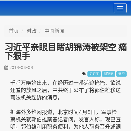
Toggl
navig
首页
时政
中国新闻
习近平亲眼目睹胡锦涛被架空 痛
下狠手
2016-04-06
习近平
胡锦涛
架空
千呼万唤始出来，在经历过一番遮遮掩掩、欲说
还羞的放风之后，中共终于公布了将郭伯雄移送
司法机关起诉的消息。
据海外多维网报道，北京时间4月5日，军事检
察机关就郭伯雄案答记者问。发言人称，现已查
明，郭伯雄利用职务便利，为他人职务晋升或调