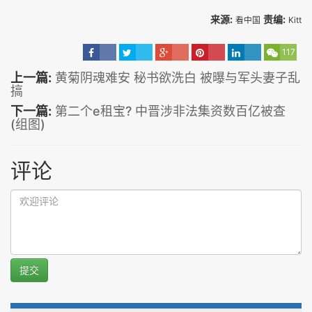
来源:
责编:
看中国
Kitt
117
上一篇:
黄菊阴魂难安 秘书欲洗白 被曝与军头妻子乱
搞
下一篇:
第二个e租宝? 中晋涉非法集资数百亿被查
(组图)
评论
提交