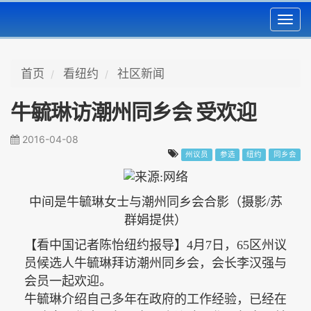
Toggl
navig
首页
看纽约
社区新闻
牛毓琳访潮州同乡会 受欢迎
2016-04-08
州议员
参选
纽约
同乡会
中间是牛毓琳女士与
潮州同乡会合影
（摄影/苏
群娟提供）
【看中国记者陈怡纽约报导】4月7日，65区州议
员候选人牛毓琳拜访潮州同乡会，会长李汉强与
会员一起欢迎。
牛毓琳介绍自己多年在政府的工作经验，已经在