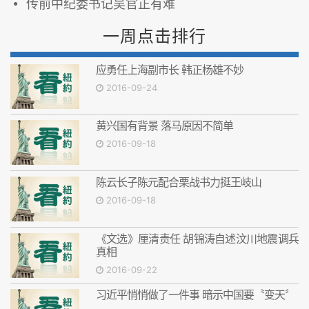
传前中纪委书记吴官正有难
一周点击排行
应勇任上海副市长 韩正杨雄不妙
2016-09-24
黄兴国有背景 落马原因不简单
2016-09-18
陈云长子陈元配合栗战书力挺王岐山
2016-09-18
《文选》厘清责任 胡锦涛自述汶川地震调兵
真相
2016-09-22
习近平悄悄做了一件事 暗示中国要〝变天〞