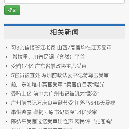
提交
相关新闻
习3亲信接管江老家 山西7高官均在江苏受审
希拉里、川普民调（竟然）平首
受贿1.4亿 广东省前政协主席受审
5官员被查处 深圳前政法委书记蒋尊玉受审
前广东汕尾市高官受审 “卖官价目表”曝光
受贿上亿 前中共广州书记被讥为“影帝”
广州前书记万庆良圣诞节受审 落马548天暴瘦
串供败露 粤揭阳原书记贪腐1.4亿受审
陈弘平受贿过亿受审出怪声 网民评〝肥苍蝇〞