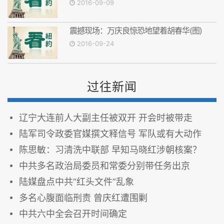
2016-09-09
震撼现场：万庆良惊恐地望着胡春华(图)
2016-09-24
过往新闻
辽宁大连前人大副主任被双开 开会时被带走
陆军司令政委官媒撰文释信号 军队或有大动作
陈思敏：习清洗中联部 早知马晓红涉朝核案？
中共多名政治局委员和常委分别带任务出京
陆媒盘点中共“红头文件”乱象
多名心腹面临刑责 曾庆红遭围剿
中共六中全会召开时间确定