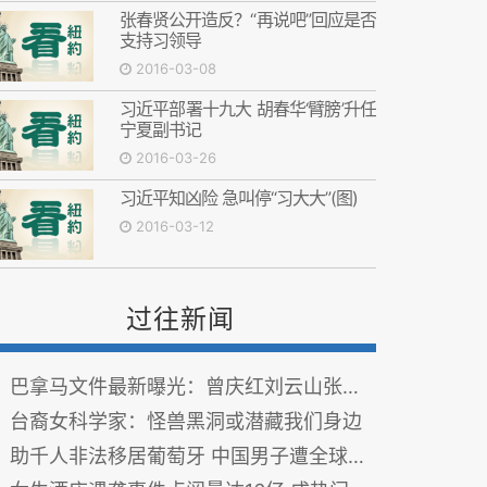
张春贤公开造反？“再说吧”回应是否
支持习领导
2016-03-08
习近平部署十九大 胡春华‘臂膀’升任
宁夏副书记
2016-03-26
习近平知凶险 急叫停“习大大”(图)
2016-03-12
过往新闻
巴拿马文件最新曝光：曾庆红刘云山张高丽
台裔女科学家：怪兽黑洞或潜藏我们身边
助千人非法移居葡萄牙 中国男子遭全球通缉