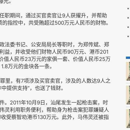
曝光。
任职期间，通过买官卖官让9人获擢升，并帮助
4项的指控中，共受贿超过500万元人民币的财物。
政法委书记、公安局局长等职时，为郑传斌、郑
益，并收受他们财物人民币90万元、港币201
价值人民币23万元的家俱一套、价值人民币25万
、1.8万元的金块各一条。
项罪里，有7项涉及买官卖官，涉及的人数达9人之
作中提供支持”，也送了钱财。
。2011年10月9日，汕尾发生一起枪击案，时
伟灵利用职务便利，帮助身为枪击案犯罪嫌疑人
初收受蔡智劝港币130万元。此外，马伟灵还被指