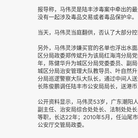
报导称，马伟灵是陆丰涉毒案中牵出的最大
没有一起涉及毒品交易或者毒品保护伞。
当天，马伟灵当庭翻供，否认了大部分控
另外，马伟灵涉嫌买官的名单也浮出水面
区分局政委郑传斌升为该局红海湾分局党委
年，陈健华升为城区分局党委委员、副局长
城区分局治安管理大队教导员、叶自然升
分局巡逻警察大队大队长，通过中间人送港币
长陈俊鹏调任陆丰市公安局局长，送港币
公开资料显示，马伟灵53岁，广东潮阳人
副主任、治安局综合处处长、法制处处长、
等职，长达22年；2010年5月，任汕尾
公安厅交管局政委。