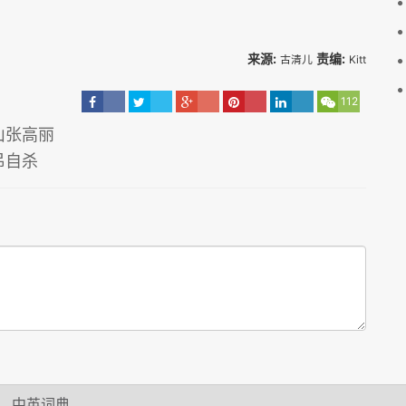
来源:
责编:
古清儿
Kitt
112
山张高丽
吊自杀
中英词典