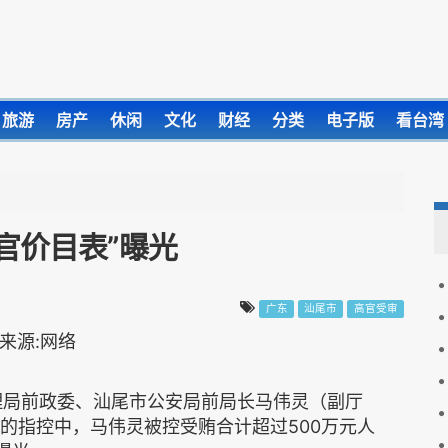
旅游
房产
休闲
文化
财经
分类
电子版
看台湾
官价目表”曝光
广东
汕尾市
高官受审
理局前政委、汕尾市公安局前局长马伟灵（副厅
的指控中，马伟灵被控受贿合计超过500万元人