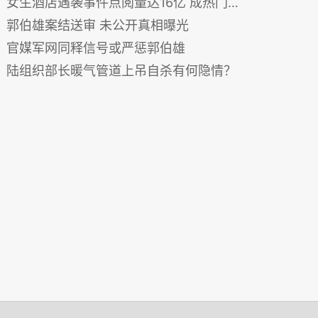
女生酒店遇袭事件点阅量达16亿 成热门话题
郭伯雄案结送审 未公开真相曝光
官媒军网同释信号或严惩郭伯雄
陆组织部长暖气管道上吊自杀有何隐情？