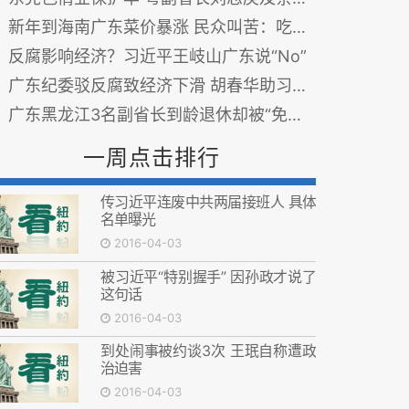
新年到海南广东菜价暴涨 民众叫苦：吃不起
反腐影响经济？习近平王岐山广东说“No”
广东纪委驳反腐致经济下滑 胡春华助习反腐
广东黑龙江3名副省长到龄退休却被“免职” 出事信号？
一周点击排行
传习近平连废中共两届接班人 具体
名单曝光
2016-04-03
被习近平“特别握手” 因孙政才说了
这句话
2016-04-03
到处闹事被约谈3次 王珉自称遭政
治迫害
2016-04-03