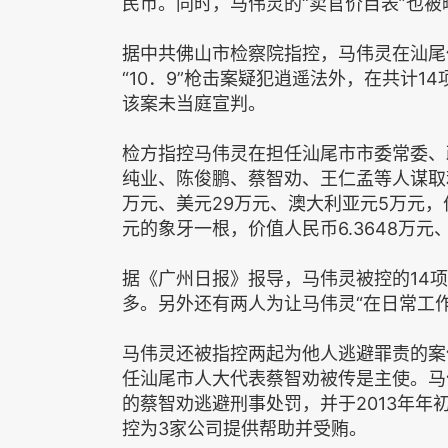
民币。同时，马伟灵的“卖官价目表”也被
据中共佛山市检察院指控，马伟灵在汕尾
“10．9”枪击案疑犯逍遥法外，在共计1
该案未当庭宣判。
检方指控马伟灵在担任汕尾市市委常委、
纯业、陈俊鹏、蔡智劝、王仁孟等人谋取利
万元、美元29万元、澳大利亚元5万元，
元的象牙一根，价值人民币6.3648万元
据《广州日报》报导，马伟灵被控的14
多。另外还有两人为让马伟灵“在日常工
马伟灵还被指控两起为他人逃避罪责的案件
任汕尾市人大代表蔡智劝被传是主使。马
的蔡智劝逃避刑事处罚，并于2013年年
控为3家公司提供帮助并受贿。