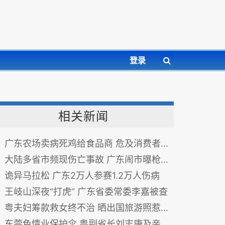
登录
相关新闻
广东农场卖病死鸡给食品商 危及消费者健康
大陆多省市频现伤亡事故 广东闹市曝枪击案
诡异马拉松 广东2万人参赛1.2万人伤病
王岐山深夜“打虎” 广东省委常委李嘉被查
粤夫妇筹款救女终不治 晒出国旅游照惹争议
东莞色情业保护伞 粤副省长刘志庚及亲友存钱370亿