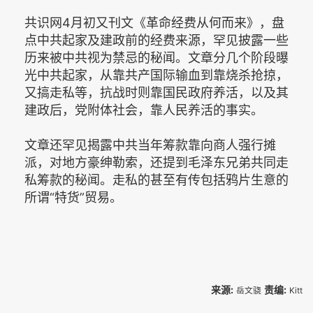
共识网4月初又刊文《革命经费从何而来》，盘
点中共起家及建政前的经费来源，罕见披露一些
历来被中共视为禁忌的秘闻。文章分几个阶段曝
光中共起家，从靠共产国际输血到靠烧杀抢掠，
又搞走私等，抗战时则靠国民政府养活，以及其
建政后，党附体社会，靠人民养活的事实。
文章还罕见揭露中共当年筹款靠向商人强行摊
派，对地方豪绅勒索，还提到毛泽东兄弟共同走
私筹款的秘闻。走私的甚至有传包括鸦片生意的
所谓“特货”贸易。
来源:
责编:
岳文骁
Kitt