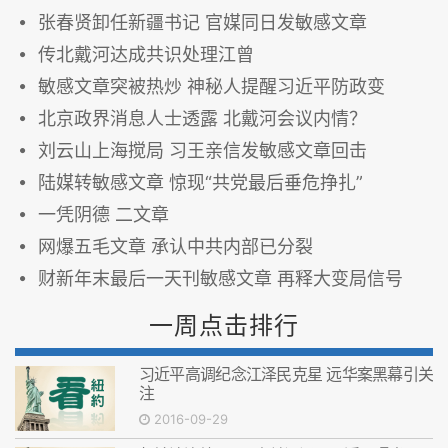
张春贤卸任新疆书记 官媒同日发敏感文章
传北戴河达成共识处理江曾
敏感文章突被热炒 神秘人提醒习近平防政变
北京政界消息人士透露 北戴河会议内情？
刘云山上海搅局 习王亲信发敏感文章回击
陆媒转敏感文章 惊现“共党最后垂危挣扎”
一凭阴德 二文章
网爆五毛文章 承认中共内部已分裂
财新年末最后一天刊敏感文章 再释大变局信号
一周点击排行
习近平高调纪念江泽民克星 远华案黑幕引关
注
2016-09-29