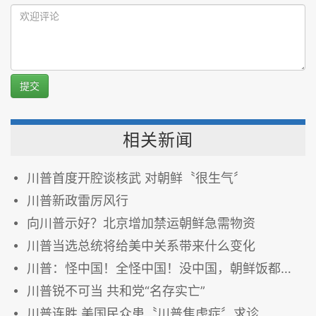
提交
相关新闻
川普首度开腔谈核武 对朝鲜〝很生气〞
川普新政雷厉风行
向川普示好？北京增加禁运朝鲜急需物资
川普当选总统将给美中关系带来什么变化
川普：怪中国！全怪中国！没中国，朝鲜饭都吃不上
川普锐不可当 共和党“名存实亡”
川普连胜 美国民众患〝川普焦虑症〞求诊