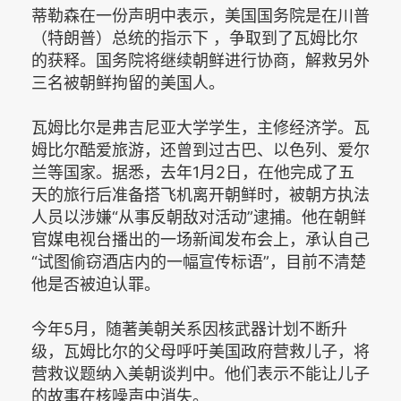
蒂勒森在一份声明中表示，美国国务院是在川普
（特朗普）总统的指示下 ，争取到了瓦姆比尔
的获释。国务院将继续朝鲜进行协商，解救另外
三名被朝鲜拘留的美国人。
瓦姆比尔是弗吉尼亚大学学生，主修经济学。瓦
姆比尔酷爱旅游，还曾到过古巴、以色列、爱尔
兰等国家。据悉，去年1月2日，在他完成了五
天的旅行后准备搭飞机离开朝鲜时，被朝方执法
人员以涉嫌“从事反朝敌对活动”逮捕。他在朝鲜
官媒电视台播出的一场新闻发布会上，承认自己
“试图偷窃酒店内的一幅宣传标语”，目前不清楚
他是否被迫认罪。
今年5月，随著美朝关系因核武器计划不断升
级，瓦姆比尔的父母呼吁美国政府营救儿子，将
营救议题纳入美朝谈判中。他们表示不能让儿子
的故事在核噪声中消失。