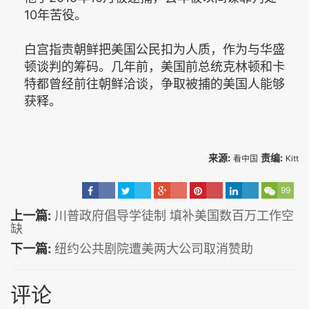
10年苦役。
白宫指责朝鲜把美国公民扣为人质，作为与华盛
顿谈判的筹码。几年前，美国前总统克林顿和卡
特都曾经前往朝鲜洽谈，争取被捕的美国人能够
获释。
来源:
责编:
看中国
Kitt
99
上一篇:
川普政府倡导学徒制 填补美国数百万工作空
缺
下一篇:
纽约公共剧院遭美两大公司取消赞助
评论