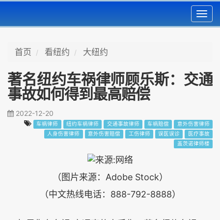
Toggl
navig
首页
看纽约
大纽约
著名纽约车祸律师顾乐斯：交通
事故如何得到最高赔偿
2022-12-20
车祸律师
纽约车祸律师
交通事故律师
车祸赔偿
意外伤害律师
人身伤害律师
意外伤害赔偿
工伤律师
误医误诊
医疗事故
盖茨诺律师楼
（图片来源：Adobe Stock）
（中文热线电话：888-792-8888）