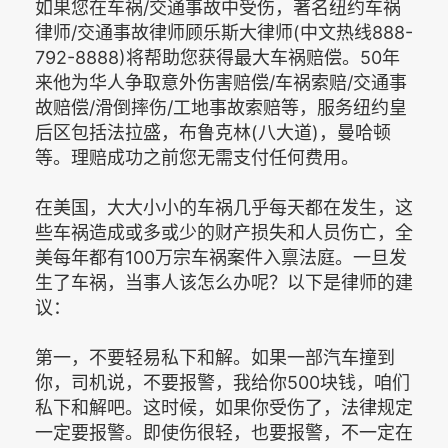
如果您在车祸/交通事故中受伤，著名纽约车祸
律师/交通事故律师顾乐斯大律师(中文热线888-
792-8888)将帮助您获得最大车祸赔偿。50年
来他为华人争取意外伤害赔偿/车祸索赔/交通事
故赔偿/滑倒摔伤/工地事故索赔等，服务纽约皇
后区包括法拉盛，布鲁克林(八大道)，曼哈顿
等。理赔成功之前您无需支付任何费用。
在美国，大大小小的车祸几乎每天都在发生，这
些车祸造成或多或少的财产损失和人员伤亡，全
美每年都有100万宗车祸案件入禀法庭。一旦发
生了车祸，当事人该怎么办呢？以下是律师的建
议：
第一，不要轻易私下和解。如果一部汽车撞到
你，司机说，不要报警，我给你500块钱，咱们
私下和解吧。这时候，如果你受伤了，法律规定
一定要报警。即使伤很轻，也要报警，不一定在