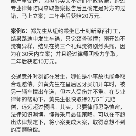
部严重受伤，因担心英文不好而不敢索赔，经过
专业律师陪同拿取警察报告后且确定是对方的过
错，马上立案；二年半后获赔20万元。
案例6：
郑先生从纽约乘坐巴士到新泽西打工，
结果路途中发生车祸，只觉颈骨碰撞；刚开始不
觉有异样，结果在第三个礼拜觉得剧烈头痛，因
为在30天内立案；并且经过律师团极力争取，
二年后获赔10万元。
交通意外时刻都在发生，哪怕是小事故也能争取
合理赔偿。如黄先生在皇后区牙买加开车时，被
另一辆车撞出车道，但本人受伤并不重。在专业
律师的帮助下，黄先生很快取得2万5千元赔
偿，远远超过预期。其实，只要律师思路慎密，
法律知识渊博，懂得采用最佳策略，可以在不超
出法律规定下，将小案变成大案，取得意想不到
的高额赔偿。