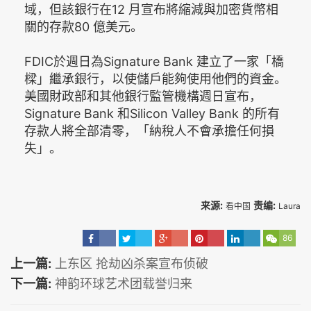
域，但該銀行在12 月宣布將縮減與加密貨幣相
關的存款80 億美元。
FDIC於週日為Signature Bank 建立了一家「橋
樑」繼承銀行，以使儲戶能夠使用他們的資金。
美國財政部和其他銀行監管機構週日宣布，
Signature Bank 和Silicon Valley Bank 的所有
存款人將全部清零，「納稅人不會承擔任何損
失」。
来源:
责编:
看中国
Laura
86
上一篇:
上东区 抢劫凶杀案宣布侦破
下一篇:
神韵环球艺术团载誉归来