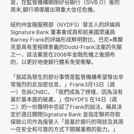
是，在監管機構關閉矽谷銀行（SIVB.O）後的
周末,銀行領導層出現重大信任危機。
紐約州金融服務部（NYDFS）發言人的評論與
Signature Bank 董事會成員和前美國眾議員
Barney Frank的評論形成鮮明對比，巴尼•弗蘭
克是具有里程碑意義的Dodd-Frank法案的先驅
之一，該法案是在2008年金融危機之後頒布
的，以更好地使銀行體系免受衝擊。
「我認為發生的部分事情是監管機構希望發出非
常強烈的反加密信息，」Frank3月13日（週
一）告訴CNBC。「我們成為了榜樣，因為沒有
基於基本面的破產。」但NYDFS 在14日（週
二）的一份聲明中否認了Frank的說法，稱其決
定於週日關閉Signature Bank 並指定聯邦存款
保險公司作為接管人「是基於銀行的現狀及其周
一在安全和可靠的方式下開展業務的能力。」