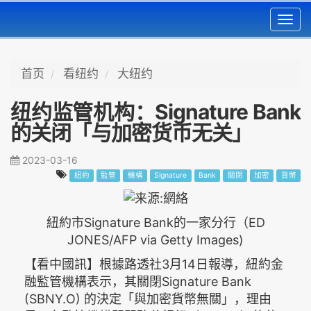
Toggl
navig
首页
看纽约
大纽约
纽约监管机构：Signature Bank
的关闭「与加密货币无关」
2023-03-16
紐約
監管
機構
Signature
Bank
關閉
加密
貨幣
紐約市Signature Bank的一家分行（ED
JONES/AFP via Getty Images)
【看中國訊】根據路透社3月14日報導，紐約金
融監管機構表示，其關閉Signature Bank
(SBNY.O) 的決定「與加密貨幣無關」，理由