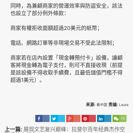
同時，為兼顧商家的營運效率與防盜安全，該法
也設立了部分例外條款：
商家有權拒收面額超過20美元的紙幣；
電話、網路訂單等非現場交易不受此法限制；
商家若在店內設置「現金轉預付卡」設備，讓顧
客將現金轉為電子支付，則可不直接收現（前提
是該設備不得收取手續費，且最低儲值門檻不得
超過1美元）。
来源:
责编:
看中国
Laura
10
上一篇:
展现文艺复兴巅峰：拉斐尔百年经典杰作空