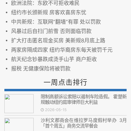
欧洲法院：东欧不可拒收难民
纽约市长颁新规 房客欢喜房东忧
中共新规：互联网“翻墙”有罪 处以罚款
风暴过后自扫门前雪 否则面临罚款
扩大打击匿名现金买房 美新规8月底上路
两家房隔成四家 纽约华裔房东每天被罚千元
航天纪念钞暴跌成烫手山芋 商户拒收
报税 无健康保险将被罚款
一周点击排行
限制高额诉讼索赔以遏制车险造假。 霍楚新
规触动纽约庭审律师巨大利益
2026-05-15
沙利文郡商会在维拉罗马度假村举办 3月
「首个周五」商务交流早餐会