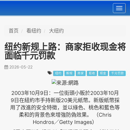
Toggl
navig
首页
看纽约
大纽约
纽约新规上路：商家拒收现金将
面临千元罚款
2026-05-22
纽约
新规
商家
拒收
现金
千元罚款
2003年10月9日：一位街頭小販於2003年10月
9日在紐約市手持新版20美元紙幣。新版紙幣採
用了改進的安全特徵，並以綠色、桃色和藍色等
柔和的背景色來增強防偽效果。 （Chris
Hondros／Getty Images）