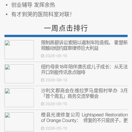
创业辅导 发挥余热
有才到哭的医院科室对联！
一周点击排行
限制高额诉讼索赔以遏制车险造假。 霍楚新
规触动纽约庭审律师巨大利益
2026-05-15
纽约母亲18年陪伴唐氏症儿子成长：从无法
开口到能传讯息点咖啡
2026-06-13
沙利文郡商会在维拉罗马度假村举办 3月
「首个周五」商务交流早餐会
2026-05-15
橙县光速修复公司 Lightspeed Restoration
of Orange County： 修复的不只是房子，更
是安心
2026-05-15