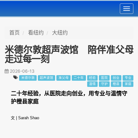
Toggl
navig
首页
看纽约
大纽约
米德尔敦超声波馆 陪伴准父母
走过每一刻
2026-06-13
米德尔敦
超声波馆
准父母
二十年
经验
医院
创业
专业
温情
守护
橙县
家庭
二十年经验，从医院走向创业，用专业与温情守
护橙县家庭
文 | Sarah Shao