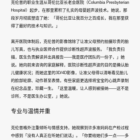
克伦普的职业生涯从哥伦比亚长老会医院（Columbia Presbyterian
Hospital）起步，在那里累积了扎实的母婴超声波技术。她说，那
段岁月彻底塑造了她：「哥伦比亚让我百分之百成长，我在那里获
得了最好的技术与知识。」
离开医院体制后，克伦普的影像馆除了让准父母预约拍摄珍贵的胎
儿写真，也与执业医师合作提供诊断性超声波服务。「我负责扫
描，医生负责解读并出具报告——我是医疗团队的一份子，」她
说。她向前来咨询的家庭解释，医院诊断性超声波的目的是确认胎
儿健康状况；而她这里的3D/4D影像，让准父母得以清晰看见胎儿
的脸部轮廓、动作甚至表情，有些家庭更选择将宝宝的心跳声录制
在纪念品里，珍藏一生。「这里温暖，让人感到被接纳——这不是
诊所，不是医生办公室，」她说。
专业与温情并重
克伦普格外注重倾听与情感支持，她观察到许多准妈妈在产检过程
中感到「没有人真正在听她们说话」。「你要给她们多一点——多