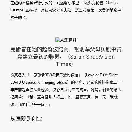
在纽约州橙县米德尔敦的一间温馨小馆里，塔莎·克伦普（Tasha
Crump）正在帮一对初为父母的夫妇，透过萤幕第一次看清楚腹中
孩子的脸。
克倫普在她的超聲波館內，幫助準父母與腹中寶
寶建立最初的聯繫。（Sarah Shao:Vision
Times）
这家名为「一见钟情3D/4D超声波影像馆」（Love at First Sight
3D/4D Ultrasound Imaging Studio）的小店，是克伦普怀抱逾二十
年产前超声波从业经验、决心自立门户的成果。她说，创业的念头
很简单：「我一直在替别人打工，也一直要离家。有一天，我就
想，我要自己开一间。」
从医院到创业