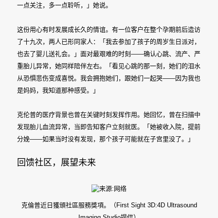
一点关注，多一点聆听，」她说。
这份用心有时发展成长久的情谊。有一位客户在整个孕期前后造访
了十九次，两人已形同家人：「我去参加了孩子的周岁生日派对，
也去了婴儿送礼会。」面对最艰难的时刻——确认心跳、流产、严
重胎儿异常，她同样陪伴左右。「看见心跳的那一刻，她们的泪水
从恐惧悲伤变成喜悦。我会拥抱她们，跟她们一起哭——因为我也
是妈妈，我知道那种感受。」
克伦普的医疗背景也曾在关键时刻发挥作用。她回忆，曾在扫描中
发现胎儿血流异常，当即告知客户立刻就医。「她被收入院，提前
分娩——如果当时没有发现，那个孩子可能就在子宫里没了。」
回馈社区，展望未来
克倫普近日獲頒社區服務獎項。（First Sight 3D:4D Ultrasound
Imaging Studio提供）