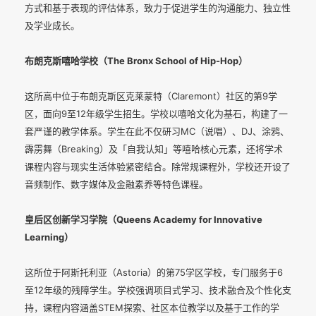
方式和基于表现的评估体系，致力于促进学生的沟通能力、独立性
及学业成长。
布朗克斯嘻哈学校（The Bronx School of Hip-Hop）
这所高中位于布朗克斯区克莱蒙特（Claremont）社区的第9学
区，面向9至12年级学生招生。学校以嘻哈文化为基石，构建了一
套严谨的教学体系。学生在此不仅研习MC（说唱）、DJ、涂鸦、
霹雳舞（Breaking）及「自我认知」等嘻哈核心元素，还将学术
课程内容与现实生活体验紧密结合。除常规课程外，学校还开设了
音频制作、数字媒体及金融素养等特色课程。
皇后区创新学习学院（Queens Academy for Innovative
Learning）
这所位于阿斯托利亚（Astoria）的第75学区学校，专门服务于6
至12年级的残障学生。学校强调项目式学习、技术融合及个性化支
持，课程内容涵盖STEM探索、社区本位教学以及基于工作的学