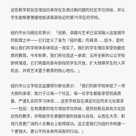
这些新学校旨在增加历来存在生源过剩问题的社区学位供给，并让
学生能够更便捷地就读离家较近的第75学区的学校。
纽约市长马姆达尼表示：「创新、卓越与艺术已深深融入这座城市
的肌理之中——它们定义了身为『纽约客』的真谛……如今，是时
候让我们的学校体系体现这一现实了。我们的学生理应享受到最优
质的教育。今年秋季，我们将兑现这一承诺：五所全新的公立学校
即将落成，它们将面向各年龄段的学生开放，扩大残障学生的入学
机会，并将艺术置于教育的核心地位。」
纽约市公立学校总监塞缪尔斯也表示：「我们的新学校体现了一项
大胆的承诺：致力于让每一个社区、每一位学生都能享受到高质
量、严谨扎实的学习体验……这些学校旨在满足社区的多元化需求
——包括：在有需要的地方增加学位供给，提供创新且具有文化回
应性的教学，并帮助学生掌握所需的技能与自信，从而在大学、职
场乃至更广阔的人生舞台上取得成功。这正是我们为纽约市构建一
个更强大、更公平的未来所采取的行动。」