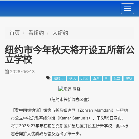
Toggl
navig
首页
看纽约
大纽约
纽约市今年秋天将开设五所新公
立学校
2026-06-13
纽约市
秋天
开设
五所
新
公立
学校
（纽约市长新闻办公室）
【看中国纽约讯】纽约市长马姆达尼（Zohran Mamdani）与纽约
市公立学校总监塞缪尔斯（Kamar Samuels），于5月5日宣布，
将于2026-27学年在布朗克斯区和皇后区开设五所新学校，此举标
志著向扩大优质教育普及迈出了第一步。