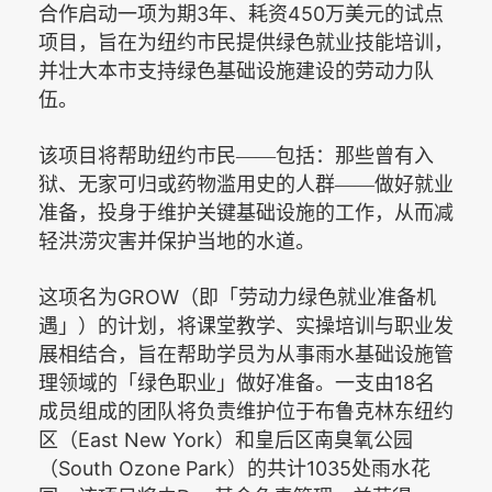
3
450
合作启动一项为期
年、耗资
万美元的试点
项目，旨在为纽约市民提供绿色就业技能培训，
并壮大本市支持绿色基础设施建设的劳动力队
伍。
该项目将帮助纽约市民——包括：那些曾有入
狱、无家可归或药物滥用史的人群——做好就业
准备，投身于维护关键基础设施的工作，从而减
轻洪涝灾害并保护当地的水道。
GROW
这项名为
（即「劳动力绿色就业准备机
遇」）的计划，将课堂教学、实操培训与职业发
展相结合，旨在帮助学员为从事雨水基础设施管
18
理领域的「绿色职业」做好准备。一支由
名
成员组成的团队将负责维护位于布鲁克林东纽约
East New York
区（
）和皇后区南臭氧公园
South Ozone Park
1035
（
）的共计
处雨水花