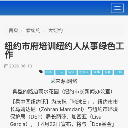
Toggl
navig
首页
看纽约
大纽约
纽约市府培训纽约人从事绿色工
作
2026-06-13
纽约
市府
培训
纽约人
从事
绿色
工作
典型的路边雨水花园（纽约市长新闻办公室）
【看中国纽约讯】为庆祝「地球日」，纽约市市
Zohran Mamdani
长马姆达尼（
）与纽约市环境
DEP
Lisa
保护局（
）局长丽莎．加西亚（
Garcia
4
22
Doe
），于
月
日宣布，将与「
基金」