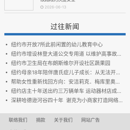
2026-06-13
过往新闻
纽约市开放7所此前闲置的幼儿教育中心
纽约市增设林登大道公交专用道 以维护高事故路段的快捷安全
纽约市卫生局在布朗斯维尔开设社区蔬果园
纽约母亲18年陪伴唐氏症儿子成长：从无法开口到能传讯息点咖啡
帮助女性重新找回方向：安洁莉克．梅库里奥的转型故事
纽约店主十年送出约三万辆单车 运动器材店成社区援助据点
深耕哈德逊河谷四十年 谢克为小商家打造网络门面
联络我们
捐款
关于我们
网站广告