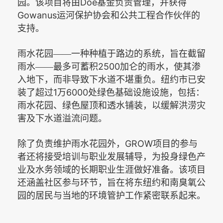
Doe
园。该项目将由
基金负责管理，并获得
Gowanus
运河保护协会和公共工程合作伙伴的
支持。
雨水花园——一种种植于路边的系统，旨在截留
2500
雨水——最多可蓄积
加仑的雨水，使其渗
入地下，而非导致下水道不堪重负。纽约市已安
1
6000
装了超过
万
处绿色基础设施设施，包括：
雨水花园、绿色屋顶和透水铺装，以缓解洪涝灾
害及下水道溢流问题。
GROW
除了负责维护雨水花园外，
项目的参与
者还将接受培训与职业发展辅导，为投身绿色产
业及水务领域的长期职业生涯做好准备。该项目
还涵盖社区参与环节，旨在将东纽约和南臭氧公
园的居民与当地的环境管护工作紧密联系起来。