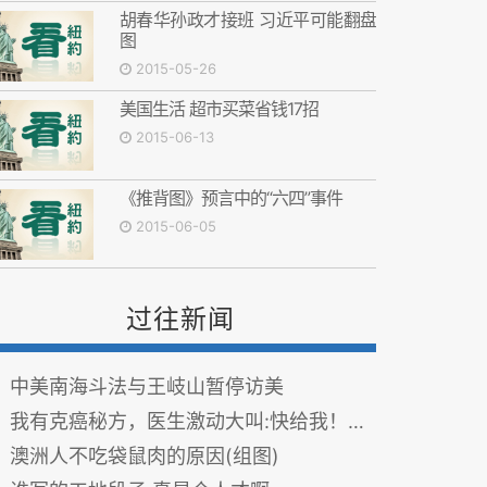
胡春华孙政才接班 习近平可能翻盘
图
2015-05-26
美国生活 超市买菜省钱17招
2015-06-13
《推背图》预言中的“六四”事件
2015-06-05
过往新闻
中美南海斗法与王岐山暂停访美
我有克癌秘方，医生激动大叫:快给我！(图)
澳洲人不吃袋鼠肉的原因(组图)