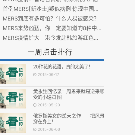
首例MERS[新沙士]疑似病例 惊现中国境内!
MERS到底有多可怕？什么人易被感染？
MERS来势凶猛，你一定要知道的8种中西方防疫之法
MERS疫情扩大 港今发赴韩旅游红色警戒
一周点击排行
20种花的花语，真的太美了！
2015-06-17
黄永胜回忆录：周恩来就是逆来顺
受的小媳妇 图
2015-05-20
俄罗斯美女的逆天之作——把风景
穿在身上！
2015-06-06