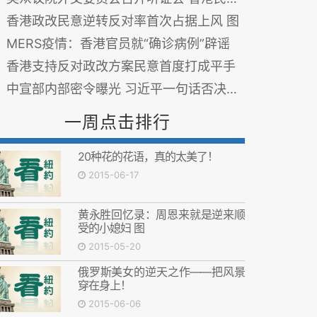
香港政改民意逆转反对率首次占据上风 图
MERS疫情：香港官员就“确诊病例”辟谣
香港支持反对政改方案民意首度打成平手
中宣部内部密令曝光 习近平一句话否决刘云山
一周点击排行
20种花的花语，真的太美了！
2015-06-17
黄永胜回忆录：周恩来就是逆来顺
受的小媳妇 图
2015-05-20
俄罗斯美女的逆天之作——把风景
穿在身上！
2015-06-06