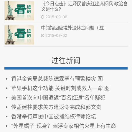
《今日点击》江泽民曾庆红出席阅兵 政治含
义是什么？
2015-09-06
中领馆回应境外退休金问题（图）
2015-09-02
过往新闻
香港金管局总裁陈德霖罕有预警楼灾 图
苹果手机这个功能 关键时刻或救人一命 图
美国首次向中国遣返“百名红通”名单疑犯
传孟建柱要求美方遣返令完成和郭文贵
香港举行声援中国被捕维权律师论坛
“外星蝎子”现身？幽浮专家相信火星上有生命