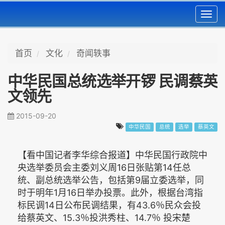
Toggl
navig
首页
文化
奇闻轶事
中华民国总统选举开锣 民调蔡英
文领先
2015-09-20
中华民国
总统
选举
蔡英文
【看中国记者李华综合报道】中华民国行政院中
央选举委员会主委刘义周16日张贴第14任总
统、副总统选举公告，包括第9届立委选举，同
时于明年1月16日举办投票。此外，根据台湾指
标民调14日公布民调结果，有43.6％民众会投
给蔡英文、15.3％投洪秀柱、14.7％ 投宋楚