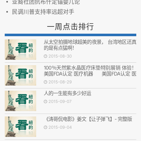
亚裔社团抗布什定锚婴儿论
民调川普支持率远超对手
一周点击排行
从太空拍摄地球超美的夜景， 台湾地区还真
的是有点猛啊！
2015-08-30
100％天然紫水晶医疗床垫特别展销 体验！
美国FDA认定 医疗机器 美国FDA认定 医
疗机器
2015-08-29
人的一生能有多少好运
2015-09-07
《涛哥侃电影》姜文【让子弹飞】- 完整版
2015-09-04