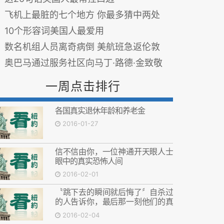
飞机上最脏的七个地方 你最多猜中两处
10个形容词美国人最爱用
数名机组人员离奇病倒 美航班急返伦敦
奥巴马通过服务社区向马丁·路德·金致敬
一周点击排行
各国真实退休年龄和养老金
2016-01-27
信不信由你，一位神通开天眼人士
眼中的真实恐怖人间
2016-02-01
〝跳下去的瞬间就后悔了〞自杀过
的人告诉你，最后那一刻他们的真
实感受！
2016-02-04