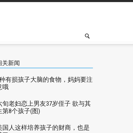
相关新闻
9种有损孩子大脑的食物，妈妈要注
意哦
六旬老妇恋上男友37岁侄子 欲与其
生第8个孩子(图)
美国人这样培养孩子的财商，也是