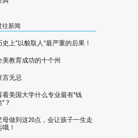
经典
过往新闻
历史上“以貌取人”最严重的后果！
全美教育成功的十个州
童言无忌
看看美国大学什么专业最有"钱
途"？
父母做到这20点，会让孩子一生走
运哦！