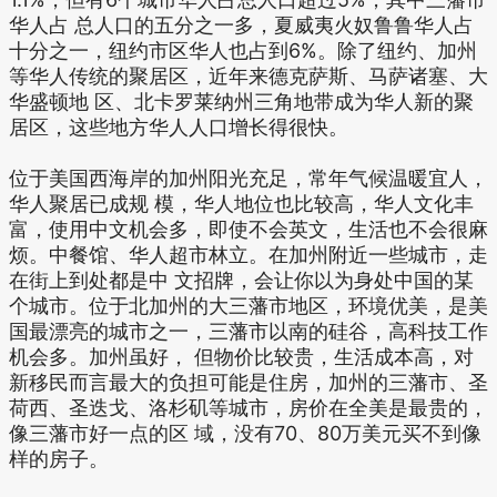
华人占 总人口的五分之一多，夏威夷火奴鲁鲁华人占
十分之一，纽约市区华人也占到6%。除了纽约、加州
等华人传统的聚居区，近年来德克萨斯、马萨诸塞、大
华盛顿地 区、北卡罗莱纳州三角地带成为华人新的聚
居区，这些地方华人人口增长得很快。
位于美国西海岸的加州阳光充足，常年气候温暖宜人，
华人聚居已成规 模，华人地位也比较高，华人文化丰
富，使用中文机会多，即使不会英文，生活也不会很麻
烦。中餐馆、华人超市林立。在加州附近一些城市，走
在街上到处都是中 文招牌，会让你以为身处中国的某
个城市。位于北加州的大三藩市地区，环境优美，是美
国最漂亮的城市之一，三藩市以南的硅谷，高科技工作
机会多。加州虽好， 但物价比较贵，生活成本高，对
新移民而言最大的负担可能是住房，加州的三藩市、圣
荷西、圣迭戈、洛杉矶等城市，房价在全美是最贵的，
像三藩市好一点的区 域，没有70、80万美元买不到像
样的房子。