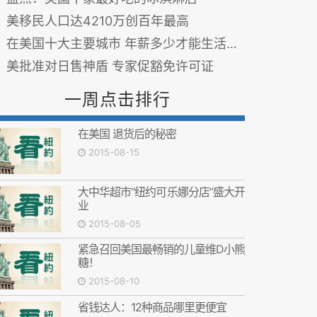
美移民人口达4210万创百年最高
在美国十大主要城市 年薪多少才能生活得自在
美批准对日售神盾 专家促豁免许可证
一周点击排行
在美国 退货后的秘密
2015-08-15
大中华超市“纽约可乐娜分店”盛大开
业
2015-08-05
紧急召回美国最畅销的儿童维D小熊
糖！
2015-08-10
省钱达人：12种商品哪里更便宜