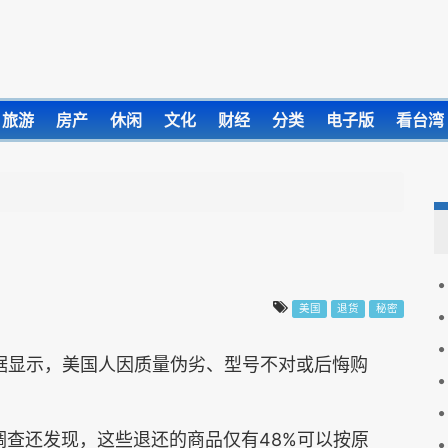
旅游
房产
休闲
文化
财经
分类
电子版
看台湾
美国
退货
秘密
数据显示，美国人因质量伪劣、型号不对或后悔购
商的调查还发现，这些退还的商品仅有48%可以按原