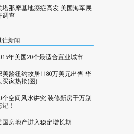
关塔那摩基地癌症高发 美国海军展
开调查
过往新闻
2015年美国20个最适合置业城市
宋美龄纽约故居1180万美元出售 华
人买家热抢(图)
10个空间风水讲究 装修新房千万别
忘记！
美国房地产进入稳定增长期