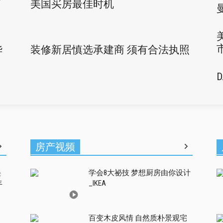
高
美国买房最佳时机
华
装修新居慎选承建商 须有合法执照
房产视频
美
学会8大祕技 梦想厨房由你设计
丰
_IKEA
百变木皮风情 自然质朴景观宅