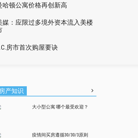
曼哈顿公寓价格再创新高
美媒：应限过多境外资本流入美楼
市
D.C.房市首次购屋要诀
房产知识
大小型公寓 哪个最受欢迎？
疫情间买房遵循30/30/3原则