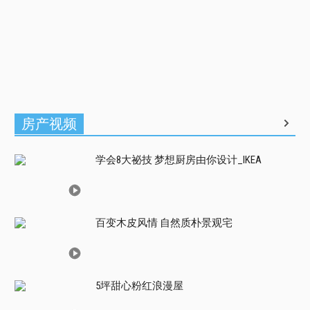
房产视频
学会8大祕技 梦想厨房由你设计_IKEA
百变木皮风情 自然质朴景观宅
5坪甜心粉红浪漫屋