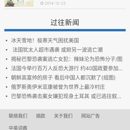
2014-12-23
过往新闻
冰天雪地！极寒天气困扰美国
法国犹太人超市遇袭 或掀另一波逃亡潮
揭秘巴黎恐袭案逃亡女犯：辣妹沦为恐怖分子/图
法国今举行百万人反恐大游行 约40国政要参加(组图)
朝鲜高富帅的房子 看后中国人都沉默了(组图)
俄罗斯奥伊米亚康被誉为世界上最冷村庄
巴黎恐怖袭击案女嫌犯现身土耳其 或已逃往叙利亚(图)
联络我们
捐款
关于我们
网站广告
中英词典