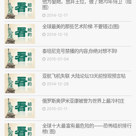
他为娶她，放弃王位，做了她70年侍卫（组
图）
2014-12-17
全球最美的那些艺术阶梯 不要错过(图)
2014-12-15
泰坦尼克号禁播的内容,你绝对想不到!
2015-01-04
亚航飞机失联 大陆论坛13天前惊现预言帖
2014-12-28
俄罗斯奥伊米亚康被誉为世界上最冷村庄
2015-01-11
全球十大最富有最危险的——恐怖组织排行
榜( 图)