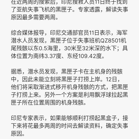
在近两周的搜索后，印尼搜救人员11日终于找到
了亚航失事飞机的黑匣子。专家透露，解读失事
原因最多需要两周。
综合媒体报导，印尼交通部官员11日表示，海军
潜水人员发现，黑匣子位于失事班机QZ8501机
尾残骸以东0.5海里，30米至32米深的水下；具
体位置为南纬3.37度、东经109.42度。
据悉，潜水员发现，黑匣子卡在主机身的残骸
中，因此未能立刻将黑匣子打捞上岸。12日，
他们将采取渐进式移开机身残骸的方式，把黑匣
子打捞上来。另外一个方案是利用飘浮球拉起黑
匣子所在位置周围的机身残骸。
印尼专家表示，如果能够顺利打捞起黑盒子，接
下来将花最多两周的时间去解读资料，确定失事
原因。