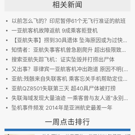
相关新闻
以前怎么飞的？印尼暂停61个无飞行准证的航班
一亚航客机故障返航 9成乘客拒登机
【亚航失事】捞到30具遗体 坠海原因或为过快提升失速
知情者：亚航失事客机曾急剧爬升 超出极限致失速
搜索亚航失踪飞机：证实坠毁并打捞出尸体
又出事？菲律宾一亚航客机冲出跑道 原因不明(图)
亚航:残骸来自失联客机 乘客忘关手机帮助定位(图)
亚航QZ8501失联第三天 超40具尸体被打捞
失联海域发现大量油迹 一乘客曾与友人道“永别”(图)
坠机事件频发 2014年是亚洲航史最差一年
一周点击排行