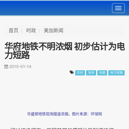
Toggl
navig
首页
时政
美加新闻
华府地铁不明浓烟 初步估计为电
力短路
2015-01-14
华府
地铁
浓烟
电力短路
华盛顿地铁现场隧道浓烟。图片来源：环球网