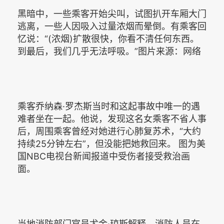
黑暗中，一些乘客开始尖叫，试图扒开车厢大门
逃离，一些人因吸入过量浓烟而晕倒。有乘客回
忆说：“(浓烟)扩散很快，你看不清任何东西。
到最后，我们几乎无法呼吸。”图片来源：网络
乘客乔纳森·罗杰斯当时和这起事故中唯一的遇
难者坐在一起。他说，发现这名女乘客不省人事
后，周围乘客曾经对她进行心肺复苏术，“大约
持续25分钟左右”，但没能把她救回来。 图为美
国NBC电视台新闻报道中受伤者接受救治画
面。
当地消防部门官员尤金·琼斯解释，消防人员在