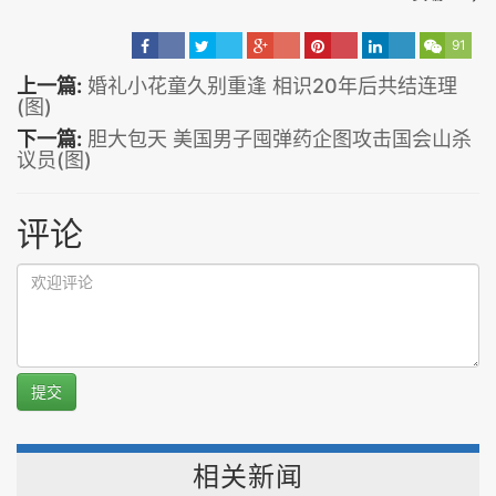
91
上一篇:
婚礼小花童久别重逢 相识20年后共结连理
(图)
下一篇:
胆大包天 美国男子囤弹药企图攻击国会山杀
议员(图)
评论
提交
相关新闻