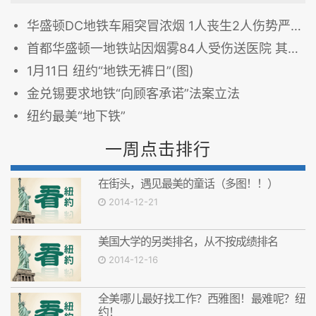
华盛顿DC地铁车厢突冒浓烟 1人丧生2人伤势严重
首都华盛顿一地铁站因烟雾84人受伤送医院 其中1死2重伤
1月11日 纽约“地铁无裤日”(图)
金兑锡要求地铁“向顾客承诺”法案立法
纽约最美“地下铁”
一周点击排行
在街头，遇见最美的童话（多图！！）
2014-12-21
美国大学的另类排名，从不按成绩排名
2014-12-16
全美哪儿最好找工作？西雅图！最难呢？纽
约！