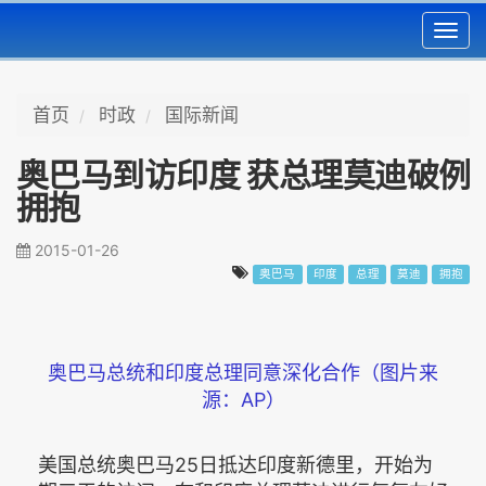
Toggl
navig
首页
时政
国际新闻
奥巴马到访印度 获总理莫迪破例
拥抱
2015-01-26
奥巴马
印度
总理
莫迪
拥抱
奥巴马总统和印度总理同意深化合作（图片来
源：AP）
美国总统奥巴马25日抵达印度新德里，开始为