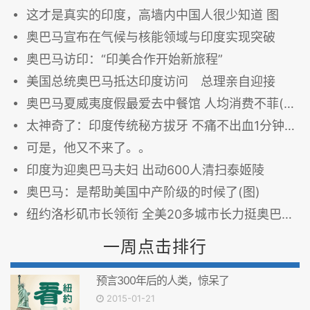
这才是真实的印度，高墙内中国人很少知道 图
奥巴马宣布在气候与核能领域与印度实现突破
奥巴马访印：“印美合作开始新旅程”
美国总统奥巴马抵达印度访问 总理亲自迎接
奥巴马夏威夷度假最爱去中餐馆 人均消费不菲(图)
太神奇了：印度传统秘方拔牙 不痛不出血1分钟搞定
可是，他又不来了。。
印度为迎奥巴马夫妇 出动600人清扫泰姬陵
奥巴马：是帮助美国中产阶级的时候了(图)
纽约洛杉矶市长领衔 全美20多城市长力挺奥巴马移改行政令
一周点击排行
预言300年后的人类，惊呆了
2015-01-21