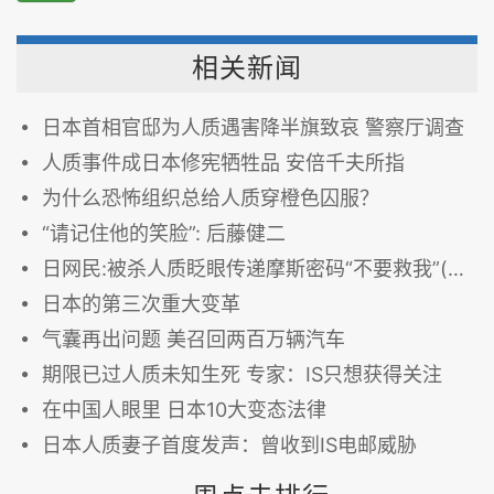
相关新闻
日本首相官邸为人质遇害降半旗致哀 警察厅调查
人质事件成日本修宪牺牲品 安倍千夫所指
为什么恐怖组织总给人质穿橙色囚服？
“请记住他的笑脸”: 后藤健二
日网民:被杀人质眨眼传递摩斯密码“不要救我”(图)
日本的第三次重大变革
气囊再出问题 美召回两百万辆汽车
期限已过人质未知生死 专家：IS只想获得关注
在中国人眼里 日本10大变态法律
日本人质妻子首度发声：曾收到IS电邮威胁