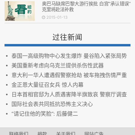
奥巴马缺席巴黎大游行挨批 白宫“承认错误”
克里将赴法补救
2015-01-13
过往新闻
泰国一高级购物中心发生爆炸 曼谷陷入紧张局势
美国重新考虑向乌克兰提供杀伤性武器
意大利一华人遭遇假警察抢劫 被车拖拽伤情严重
金正恩大量征召女兵 惊人内幕
日本首相官邸为人质遇害降半旗致哀 警察厅调查
国际社会表共同抵抗恐怖主义决心
“请记住他的笑脸”: 后藤健二
联络我们
捐款
关于我们
网站广告