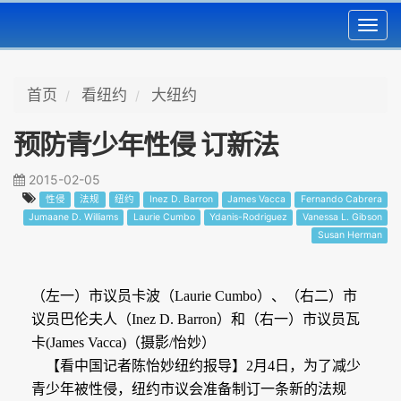
Toggl
navig
首页
看纽约
大纽约
预防青少年性侵 订新法
2015-02-05
性侵
法规
纽约
Inez D. Barron
James Vacca
Fernando Cabrera
Jumaane D. Williams
Laurie Cumbo
Ydanis-Rodriguez
Vanessa L. Gibson
Susan Herman
（左一）市议员卡波（
Laurie Cumbo
）、（右二）市
议员巴伦夫人（
Inez D. Barron
）和（右一）市议员瓦
卡
(James Vacca)
（摄影
/
怡妙）
【看中国记者陈怡妙纽约报导】
2
月
4
日，为了减少
青少年被性侵，纽约市议会准备制订一条新的法规