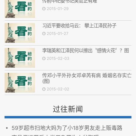
传前中纪委书记吴官正有难
2015-01-29
习近平要收拾马云： 攀上江泽民孙子
2015-01-27
李瑞英和江泽民何以擦出〝感情火花〞？图
2015-02-03
传邓小平外孙女邓卓芮有病 婚姻名存实亡
(图)
2015-02-02
过往新闻
59岁超市扫地大妈为了小18岁男友走上贩毒路