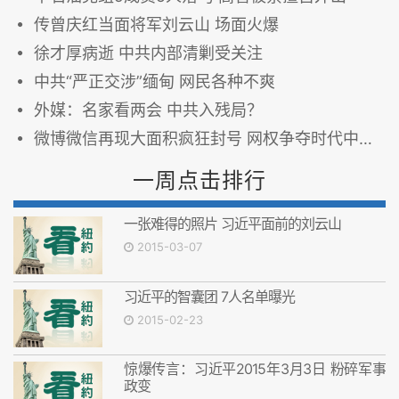
传曾庆红当面将军刘云山 场面火爆
徐才厚病逝 中共内部清剿受关注
中共“严正交涉”缅甸 网民各种不爽
外媒：名家看两会 中共入残局？
微博微信再现大面积疯狂封号 网权争夺时代中共对网络监管日趋严厉 图
一周点击排行
一张难得的照片 习近平面前的刘云山
2015-03-07
习近平的智囊团 7人名单曝光
2015-02-23
惊爆传言：习近平2015年3月3日 粉碎军事
政变