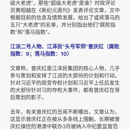
级大老虎”，那些“超级大老虎”是谁？时政评论
员黄昭越在《新纪元周刊》发表评论文章，文中
根据目前的信息及情势发展，给出了或将落马的
五只“大老虎”的名单，并分别指出他们“腐败指
数”和“落马指数”。
江派二号人物、江泽民“头号军师”曾庆红（腐败
指数：9；落马指数：10）
文章称，曾庆红是江泽民集团的核心人物，几乎
参与策划和安排了江派的大部份的计划和行动。
针对习近平的政变夺权计划和习近平上任后发生
的大部份针对习的夺权大事件，都有曾庆红在背
后策划的影子。
去年，有关曾庆红的丑闻不断曝出，文章认为，
这显示曾庆红正在被从多条线上围剿。长期被曾
庆红操控的港澳中联办3月被纳入中纪委监管范