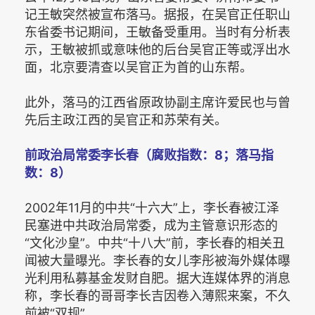
记王敏突然被宣布落马。据报，在吴官正任职山
东省委书记期间，王敏备受重用。当时有分析表
示，王敏被抓或意味他的后台吴官正等或浮出水
面，北京要清查以吴官正为首的山东帮。
此外，落马的江西省原政协副主席许爱民也与曾
先后主政江西的吴官正和苏荣有关。
前政治局常委李长春（腐败指数：8；落马指
数：8）
2002年11月的中共“十六大”上，李长春被江泽
民塞进中共政治局常委，成为主管意识形态的
“文化沙皇”。中共“十八大”前，李长春的相关丑
闻被大量曝光。李长春的女儿李彤被海外媒体曝
光利用私募基金发财自肥。据大连媒体界的消息
称，李长春的哥哥李长吉因卷入薄熙来案，不久
前被“双规”。