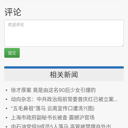
评论
提交
相关新闻
徐才厚案 竟是由这名90后少女引爆的
动向杂志：中共政治局前常委曾庆红已被立案调查
“五毛鼻祖”落马 云南宣传口遭洗?(图)
上海市政府副秘书长被查 震撼沪官场
中石油党组9成员5人落马 高管被禁擅自外出