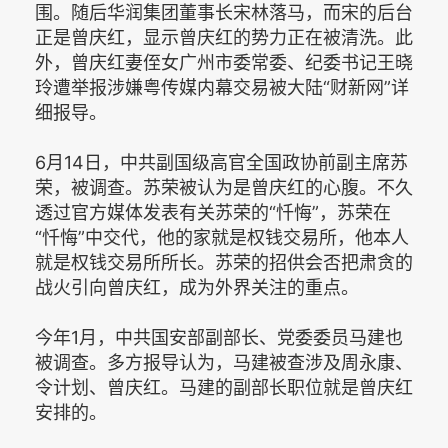
围。随后华润集团董事长宋林落马，而宋的后台
正是曾庆红，显示曾庆红的势力正在被清洗。此
外，曾庆红妻侄女广州市委常委、纪委书记王晓
玲遭举报涉嫌粤传媒内幕交易被大陆“财新网”详
细报导。
6月14日，中共副国级高官全国政协前副主席苏
荣，被调查。苏荣被认为是曾庆红的心腹。不久
透过官方媒体发表有关苏荣的“忏悔”，苏荣在
“忏悔”中交代，他的家就是权钱交易所，他本人
就是权钱交易所所长。苏荣的招供会否把肃贪的
战火引向曾庆红，成为外界关注的重点。
今年1月，中共国安部副部长、党委委员马建也
被调查。多方报导认为，马建被查涉及周永康、
令计划、曾庆红。马建的副部长职位就是曾庆红
安排的。