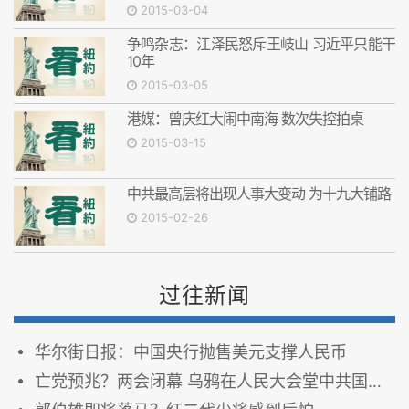
2015-03-04
争鸣杂志：江泽民怒斥王岐山 习近平只能干
10年
2015-03-05
港媒：曾庆红大闹中南海 数次失控拍桌
2015-03-15
中共最高层将出现人事大变动 为十九大铺路
2015-02-26
过往新闻
华尔街日报：中国央行抛售美元支撑人民币
亡党预兆？两会闭幕 乌鸦在人民大会堂中共国旗杆上大叫