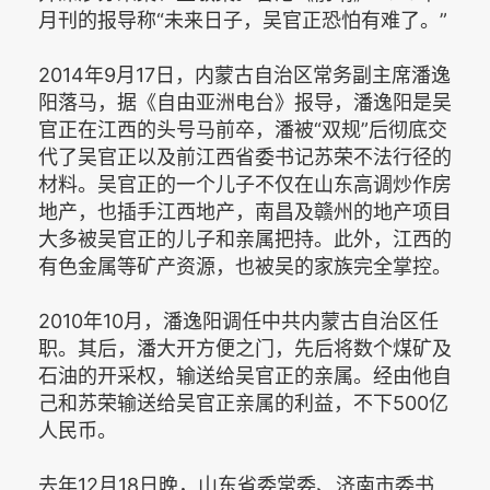
月刊的报导称“未来日子，吴官正恐怕有难了。”
2014年9月17日，内蒙古自治区常务副主席潘逸
阳落马，据《自由亚洲电台》报导，潘逸阳是吴
官正在江西的头号马前卒，潘被“双规”后彻底交
代了吴官正以及前江西省委书记苏荣不法行径的
材料。吴官正的一个儿子不仅在山东高调炒作房
地产，也插手江西地产，南昌及赣州的地产项目
大多被吴官正的儿子和亲属把持。此外，江西的
有色金属等矿产资源，也被吴的家族完全掌控。
2010年10月，潘逸阳调任中共内蒙古自治区任
职。其后，潘大开方便之门，先后将数个煤矿及
石油的开采权，输送给吴官正的亲属。经由他自
己和苏荣输送给吴官正亲属的利益，不下500亿
人民币。
去年12月18日晚，山东省委常委、济南市委书