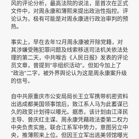
风的评论分析，最高法院的说法，是首次在正式
文件中，对周永康和薄熙来提出政治性指控。评
论认为，极有可能是对周永康进行政治审判的预
热。
事实上，早在去年12月周永康被开除党籍，对
其涉嫌受贿犯罪问题及线索移送司法机关依法处
理的第二天，中共喉舌《人民日报》发表的评论
员文章，曾提到“非组织活动”。但如今加上了
“政治”二字，被外界舆论认为这是周永康案升级
的信号。
自中共原重庆市公安局局长王立军携带机密资料
出逃成都美国领事馆后，致江系人马为此蓄谋已
久的政变计划得以曝光。据悉，该计划由江泽民
主导、曾庆红主谋、周永康凭藉政法委第二权力
中央负责实施，联合江系军中势力，意图另立中
央，推薄熙来上位。但因王立军出逃美领馆曝光