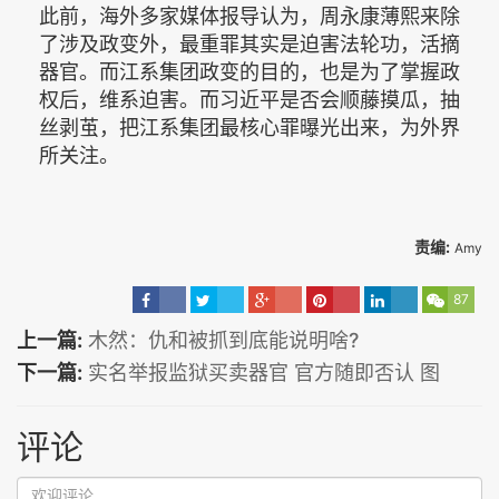
此前，海外多家媒体报导认为，周永康薄熙来除
了涉及政变外，最重罪其实是迫害法轮功，活摘
器官。而江系集团政变的目的，也是为了掌握政
权后，维系迫害。而习近平是否会顺藤摸瓜，抽
丝剥茧，把江系集团最核心罪曝光出来，为外界
所关注。
责编:
Amy
87
上一篇:
木然：仇和被抓到底能说明啥?
下一篇:
实名举报监狱买卖器官 官方随即否认 图
评论