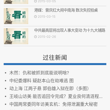
2015-03-05
港媒：曾庆红大闹中南海 数次失控拍桌
2015-03-15
中共最高层将出现人事大变动 为十九大铺路
2015-02-26
过往新闻
木然：仇和被抓到底能说明啥?
中纪委爆料 疑赵本山在劫难逃 图
动上海 江两子悬 郭伯雄入狱在即（多图）
王岐山访美 能否追回令完成？夏业良何清涟程晓农陈破空分析
中国两常委同年访美玄机：免得泄漏重大秘密