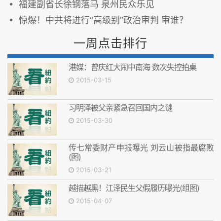
福建副省长徐钢落马 泉州民众乐见
惊爆！中共将进行“高级别”政治审判 审谁？
一周点击排行
港媒：曾庆红大闹中南海 数次失控拍桌
2015-03-15
习明泽被父亲紧急召回国内之谜
2015-03-30
传七常委财产申报曝光 刘云山被指最腐败
(图)
2015-03-21
越描越黑！江泽民生父假履历曝光(组图)
2015-04-07