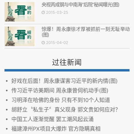
央视芮成钢与中南海“后院”秘闻曝光(图)
2015-03-25
惊爆！周永康徐才厚被抓前一刻无耻举动
(图)
2015-04-02
过往新闻
好戏在后面！周永康谋害习近平的新内情(图)
传习近平访美期间 周永康曾伺机动手(图)
习明泽在哈佛的身份 只有不到10个人知道
胡舒立〝私生子〞真父现身 郭文贵如何应对？
中国工人逐渐觉醒 罢工潮风起云涌
福建漳州PX项目大爆炸 官方隐瞒真相