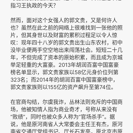
指习王执政的今天？
然而，面对这个女强人的郭文贵，又是何许人
也？虽然在此之前的网络上很难找到一张他的照
片，但其身世以及财富的累积过程足以令人惊
叹：现年四十八岁的郭文贵出生山东农村，初中
没毕业便两手空空地出来闯荡社会。短短二十几
年，不但完成了资本的原始积累，而且成为京城
举足轻重的大富豪。2013年胡润百富中国富豪
榜名单显示，郭文贵家族以58亿元身价位列第
323名；而2014年的胡润百富中国富豪榜中，
郭文贵家族则以155亿的资产飙升至第74位。
在官商勾结，尔虞我诈，丛林法则充斥的中国商
场，他被知情人指为商业奇才，号称从来没有
“败绩”，同时也被众多人称为“官场杀手”。据
说，他是原河南省人大常委会主任王有杰，原河
南省交通厅党组书记、厅长石发亮，原北京市原