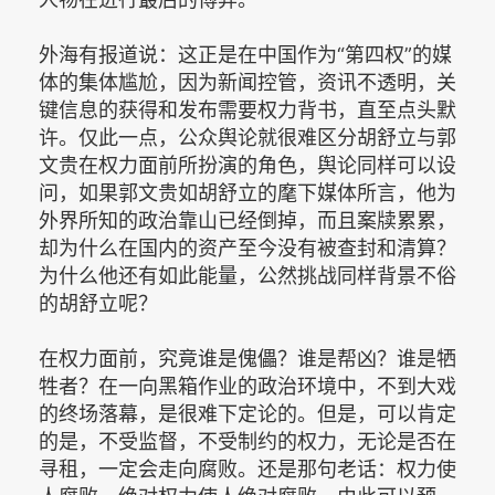
外海有报道说：这正是在中国作为“第四权”的媒
体的集体尴尬，因为新闻控管，资讯不透明，关
键信息的获得和发布需要权力背书，直至点头默
许。仅此一点，公众舆论就很难区分胡舒立与郭
文贵在权力面前所扮演的角色，舆论同样可以设
问，如果郭文贵如胡舒立的麾下媒体所言，他为
外界所知的政治靠山已经倒掉，而且案牍累累，
却为什么在国内的资产至今没有被查封和清算？
为什么他还有如此能量，公然挑战同样背景不俗
的胡舒立呢？
在权力面前，究竟谁是傀儡？谁是帮凶？谁是牺
牲者？在一向黑箱作业的政治环境中，不到大戏
的终场落幕，是很难下定论的。但是，可以肯定
的是，不受监督，不受制约的权力，无论是否在
寻租，一定会走向腐败。还是那句老话：权力使