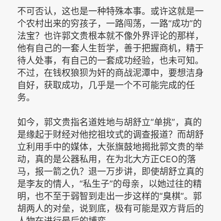
不可否认，这也是一种特殊本事。或许这就是一
个农村出来的穷孩子，一路闯荡，一路“成功”的
法宝？也许郭文贵根本就不像外界评论的那样，
他有自己的一套人生哲学，善于把握商机，精于
待人处事，有自己的一套成功经验，也未可知。
不过，在钱权狼狈为奸的商战泥潭中，要想洁身
自好，获取成功，几乎是一个不可能完成的任
务。
如今，郭文贵指名道姓地与胡舒立“单挑”，真的
是缘起于财经对他挖祖坟式的调查报道？而胡舒
立利用手中的媒体，大张旗鼓地揭批郭文贵的举
动，真的是公器私用，在为北大方正CEO的落
马，报一箭之仇？退一万步讲，即使胡舒立真的
是李友的情人，“私生子”的母亲，以她过往的精
明，也不至于弱智到走出一步这样的“臭棋”。郭
胡两人的对垒，说到底，极有可能是双方背后的
人物在进行最后的博弈。