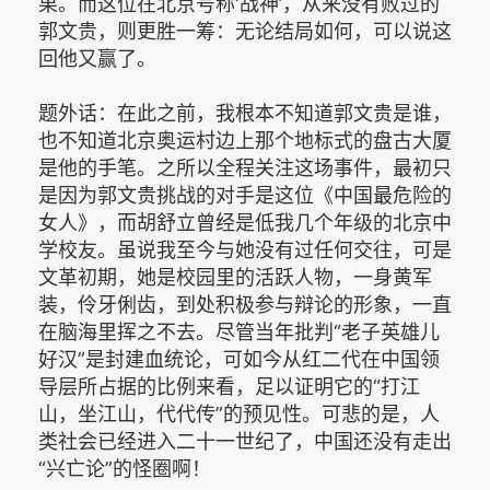
果。而这位在北京号称‘战神’，从来没有败过的
郭文贵，则更胜一筹：无论结局如何，可以说这
回他又赢了。
题外话：在此之前，我根本不知道郭文贵是谁，
也不知道北京奥运村边上那个地标式的盘古大厦
是他的手笔。之所以全程关注这场事件，最初只
是因为郭文贵挑战的对手是这位《中国最危险的
女人》，而胡舒立曾经是低我几个年级的北京中
学校友。虽说我至今与她没有过任何交往，可是
文革初期，她是校园里的活跃人物，一身黄军
装，伶牙俐齿，到处积极参与辩论的形象，一直
在脑海里挥之不去。尽管当年批判“老子英雄儿
好汉”是封建血统论，可如今从红二代在中国领
导层所占据的比例来看，足以证明它的“打江
山，坐江山，代代传”的预见性。可悲的是，人
类社会已经进入二十一世纪了，中国还没有走出
“兴亡论”的怪圈啊！