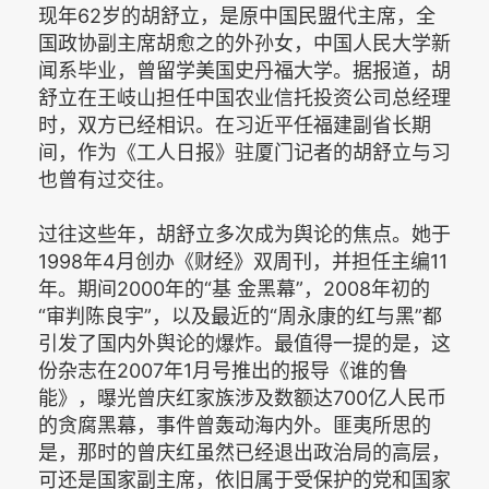
现年62岁的胡舒立，是原中国民盟代主席，全
国政协副主席胡愈之的外孙女，中国人民大学新
闻系毕业，曾留学美国史丹福大学。据报道，胡
舒立在王岐山担任中国农业信托投资公司总经理
时，双方已经相识。在习近平任福建副省长期
间，作为《工人日报》驻厦门记者的胡舒立与习
也曾有过交往。
过往这些年，胡舒立多次成为舆论的焦点。她于
1998年4月创办《财经》双周刊，并担任主编11
年。期间2000年的“基 金黑幕”，2008年初的
“审判陈良宇”，以及最近的“周永康的红与黑”都
引发了国内外舆论的爆炸。最值得一提的是，这
份杂志在2007年1月号推出的报导《谁的鲁
能》，曝光曾庆红家族涉及数额达700亿人民币
的贪腐黑幕，事件曾轰动海内外。匪夷所思的
是，那时的曾庆红虽然已经退出政治局的高层，
可还是国家副主席，依旧属于受保护的党和国家