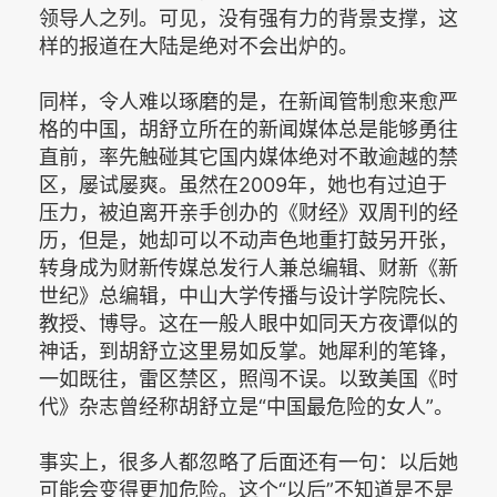
领导人之列。可见，没有强有力的背景支撑，这
样的报道在大陆是绝对不会出炉的。
同样，令人难以琢磨的是，在新闻管制愈来愈严
格的中国，胡舒立所在的新闻媒体总是能够勇往
直前，率先触碰其它国内媒体绝对不敢逾越的禁
区，屡试屡爽。虽然在2009年，她也有过迫于
压力，被迫离开亲手创办的《财经》双周刊的经
历，但是，她却可以不动声色地重打鼓另开张，
转身成为财新传媒总发行人兼总编辑、财新《新
世纪》总编辑，中山大学传播与设计学院院长、
教授、博导。这在一般人眼中如同天方夜谭似的
神话，到胡舒立这里易如反掌。她犀利的笔锋，
一如既往，雷区禁区，照闯不误。以致美国《时
代》杂志曾经称胡舒立是“中国最危险的女人”。
事实上，很多人都忽略了后面还有一句：以后她
可能会变得更加危险。这个“以后”不知道是不是