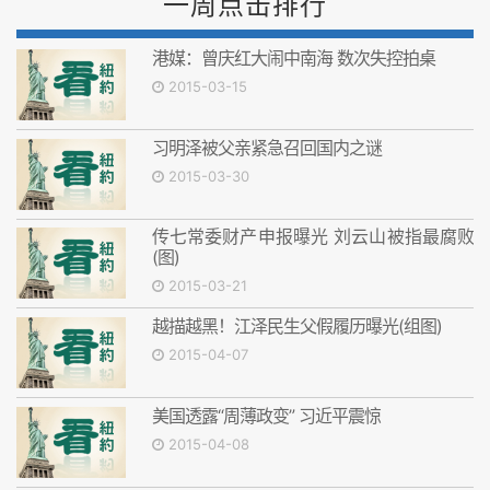
一周点击排行
港媒：曾庆红大闹中南海 数次失控拍桌
2015-03-15
习明泽被父亲紧急召回国内之谜
2015-03-30
传七常委财产申报曝光 刘云山被指最腐败
(图)
2015-03-21
越描越黑！江泽民生父假履历曝光(组图)
2015-04-07
美国透露“周薄政变” 习近平震惊
2015-04-08