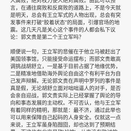
人腐败，绝对权力使人绝对腐败。由此可以预
言，在通往腐败和反腐败的道路上，不是今天就
是明天，总会有王立军式的人物出现，总会有突
发事件来打破“胶着状态”的局面，引爆官场的地
震。这几天凡是关心这个事件的人都会私下议
论：郭文贵是第二个王立军吗？
顺便说一句，王立军的悲催在于他立马被赶出了
美国领事馆，只能接受命运摆布；而郭文贵敢高
调挑战胡舒立，一是基于目前占据了地缘优势，
二是精准地借助海外舆论自由这个有利平台为自
己发声辩解。无论郭文贵在声明中罗列的事件是
真是假，无论胡舒立面对咄咄逼人的对手，是否
会亲自迎战，郭文贵实际上已经掌握了舆论的导
向和事态发展的主动权。不可否认，他与王立军
有着同样的精明，那就是：最不济，通过此举也
可以用来保障自己起码的人身安全。仅就这一点
来说，王立军虽身陷囫囵，却也达到了预期结