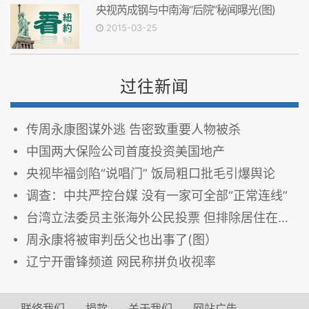
央视芮成钢与中南海“后院”秘闻曝光(图)
2015-03-25
过往新闻
传周永康图谋外逃 告密致重要人物被杀
中国两大保险公司首度投资美国地产
央视毕福剑陷“说唱门” 饭局粗口批毛引爆舆论
调查：中共严控台媒 没有一家可全部“正常连线”
台湾立法委员主张海外公民投票 但排除居住在中国大陆的台湾人
周永康将被审判岳父也出事了(图）
辽宁开雷锋频道 网民称拼负收视率
联络我们
捐款
关于我们
网站广告