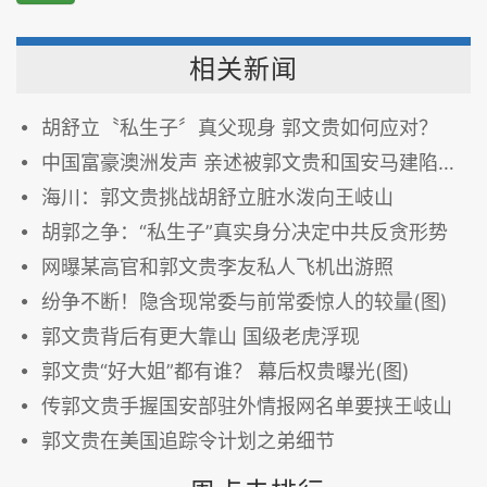
相关新闻
胡舒立〝私生子〞真父现身 郭文贵如何应对？
中国富豪澳洲发声 亲述被郭文贵和国安马建陷害吞财产 图
海川：郭文贵挑战胡舒立脏水泼向王岐山
胡郭之争：“私生子”真实身分决定中共反贪形势
网曝某高官和郭文贵李友私人飞机出游照
纷争不断！隐含现常委与前常委惊人的较量(图)
郭文贵背后有更大靠山 国级老虎浮现
郭文贵“好大姐”都有谁？ 幕后权贵曝光(图)
传郭文贵手握国安部驻外情报网名单要挟王岐山
郭文贵在美国追踪令计划之弟细节