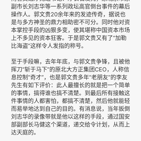
副市长刘志华等一系列政坛高官倒台事件的幕后
操作人。郭文贵20余年来的发迹传奇，据说也
是与多方神圣的鼎力相助密不可分。同时他对资
本掌控手段的凶狠多变，使其堪称中国资本市场
上不多见的资本狂客。于是郭文贵又有了“加勒
比海盗”这样令人发指的称号。
至于手段嘛，去年年底，与郭文贵争锋，且被他
挥刀“斩于马下”的原北大方正集团CEO，人称信
息控制“奇才”，也是郭文贵多年“老朋友”的李友
先生有如下评价：此人最擅长的就是把一个简单
的事情，搞得谁也搞不清楚。到最后所有接触这
件事情的人都害怕，都搞不清楚，然后他就能轻
而易举地达到自己的目的。有消息说，当年扳倒
刘志华的录像带就是他以这样的手段，通过国安
部副部长马健这个渠道，递交给令计划，从而上
达天庭的。