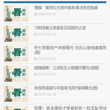
港媒：曾庆红大闹中南海 数次失控拍桌
2015-03-15
习明泽被父亲紧急召回国内之谜
2015-03-30
传七常委财产申报曝光 刘云山被指最腐败
(图)
2015-03-21
越描越黑！江泽民生父假履历曝光(组图)
2015-04-07
央视芮成钢与中南海“后院”秘闻曝光(图)
2015-03-25
惊爆！周永康徐才厚被抓前一刻无耻举动