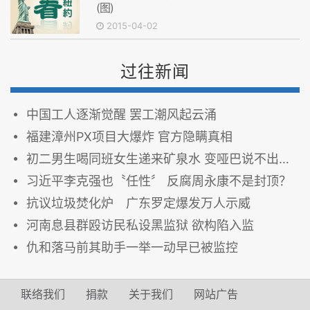
(图)
2015-04-02
过往新闻
中国工人逐渐觉醒 罢工潮风起云涌
福建漳州PX项目大爆炸 官方隐瞒真相
初二男生喝同班女生递来矿泉水 变哑巴说不出话(图)
习近平李克强也〝任性〞 反腐周永康不是封顶？
抗议垃圾焚化炉 广东罗定爆发万人示威
河南息县群殴访民私设黑监狱 欲构陷入监
仇和落马前其助手一举一动早已被监控
联络我们
捐款
关于我们
网站广告