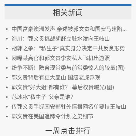
相关新闻
中国富豪澳洲发声 亲述被郭文贵和国安马建陷害吞财产 图
海川：郭文贵挑战胡舒立脏水泼向王岐山
胡郭之争：“私生子”真实身分决定中共反贪形势
网曝某高官和郭文贵李友私人飞机出游照
纷争不断！隐含现常委与前常委惊人的较量(图)
郭文贵背后有更大靠山 国级老虎浮现
郭文贵“好大姐”都有谁？ 幕后权贵曝光(图)
范冰冰“私生子”父亲是谁？
传郭文贵手握国安部驻外情报网名单要挟王岐山
郭文贵在美国追踪令计划之弟细节
一周点击排行