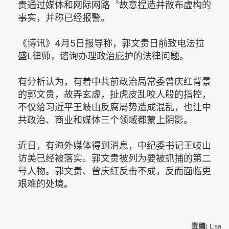
贵通过媒体和网际网路〝故意捏造并散布虚构的
事实，并称已经报警。
《博讯》4月5日报导称，郭文贵日前致电法拉
盛L律师，谘询办理政治庇护的法律问题。
有分析认为，有着中共前政治局常委曾庆红背景
的郭文贵，故弄玄虚，扯虎皮乱咬人般的指控，
不仅给习近平王岐山反腐局势造成混乱，也让中
共政治、商业和媒体三个领域都蒙上阴影。
近日，有海外媒体得到消息，中纪委书记王岐山
访美已经被落实。郭文贵被列为要被抓捕的第二
号人物。郭文贵、曾庆红反击不成，反而面临更
艰难的处境。
责编:
Lisa