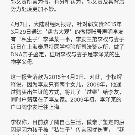
郭文贵所言为假。有分析认为，郭文贵及其背后
势力处境更加不妙。
4月7日，大陆财经网报导，针对郭文贵2015年
3月29日通过〝盘古大观〞的微博账号声明李友
有〝私生子〞李泽某一事，李友三弟李权与妻子
近日在上海泰思特医学检验所司法鉴定所，做了
DNA亲子鉴定，证明李权与妻子是李泽某的生
物学父母。
这一报告落款为2015年4月3日。对此，李权解
释说，因为李友只有两个女儿，2006年，他通
过购买出生证的方式，将儿子〝过继〞给李友，
同时户籍落在了李友家。2009年初，李泽某的
户口随李友迁往上海。
李权称，目前孩子随自己生活，做亲子鉴定的原
因是因为孩子被〝私生子〞传言困扰伤害，〝我