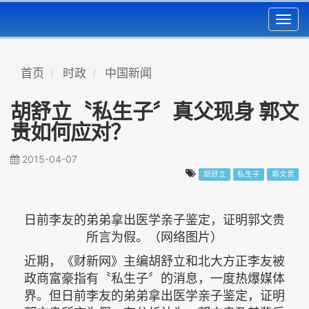
Toggl
navig
首页
时政
中国新闻
胡舒立〝私生子〞真父现身 郭文
贵如何应对？
2015-04-07
胡舒立
私生子
郭文贵
日前李友的弟弟拿出医学亲子鉴定，证明郭文贵
所言为假。（网络图片）
近期，《财新网》主编胡舒立和北大方正李友被
政商富豪指有〝私生子〞的消息，一度热爆媒体
界。但日前李友的弟弟拿出医学亲子鉴定，证明