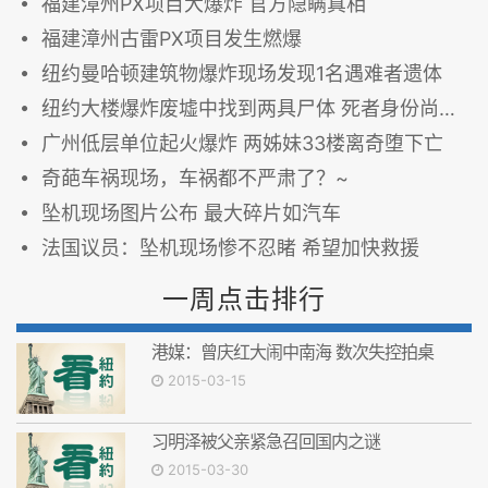
福建漳州PX项目大爆炸 官方隐瞒真相
福建漳州古雷PX项目发生燃爆
纽约曼哈顿建筑物爆炸现场发现1名遇难者遗体
纽约大楼爆炸废墟中找到两具尸体 死者身份尚待确定
广州低层单位起火爆炸 两姊妹33楼离奇堕下亡
奇葩车祸现场，车祸都不严肃了？~
坠机现场图片公布 最大碎片如汽车
法国议员：坠机现场惨不忍睹 希望加快救援
一周点击排行
港媒：曾庆红大闹中南海 数次失控拍桌
2015-03-15
习明泽被父亲紧急召回国内之谜
2015-03-30