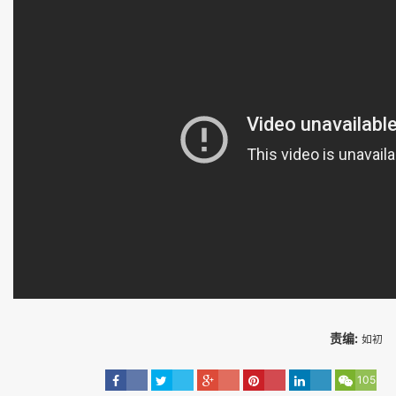
责编:
如初
105