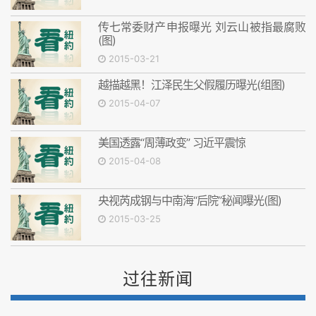
传七常委财产申报曝光 刘云山被指最腐败
(图)
2015-03-21
越描越黑！江泽民生父假履历曝光(组图)
2015-04-07
美国透露“周薄政变” 习近平震惊
2015-04-08
央视芮成钢与中南海“后院”秘闻曝光(图)
2015-03-25
过往新闻