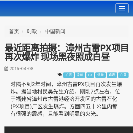
Toggl
navig
首页
时政
中国新闻
最近距离拍摄：漳州古雷PX项目
再次爆炸 现场黑夜照成白昼
2015-04-08
拍摄
漳州
PX
爆炸
现场
白昼
时隔不到2年时间，漳州古雷PX项目再次发生爆
炸。据当地村民吴先生介绍，刚刚7点左­右，位
于福建省漳州市古雷港经济开发区的古雷石化
(PX项目)厂区发生爆炸。方圆四五­十公里内都
有很强的震感，且能看到明显的火光。