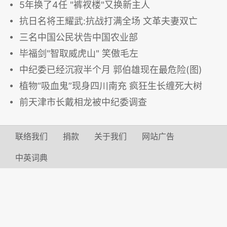
5年换了4任 "裤衩楼"又换新主人
抗日名将王耀武:抗战打满全场 文革夫妻双亡
三名中国公民状告中国农业部
毕福剑"智取威虎山" 笑傲毛左
中纪委已经沉寂半个月 郭伯雄现在最危险(图)
植物“吸血鬼”现身四川南充 疯狂生长缠死大树
前天津市长戴相龙被中纪委调查
联络我们
捐款
关于我们
网站广告
中英词典