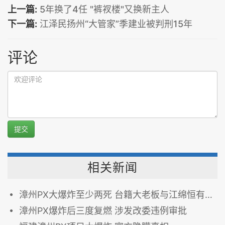
上一篇:
5年换了4任 "裤衩楼"又换新主人
下一篇:
江泽民扬州“大管家”季建业被判刑15年
评论
提交
相关新闻
漳州PX大爆炸至少两死 台籍大老板与江绵恒有交集
漳州PX爆炸后三度复燃 涉发改委违例审批