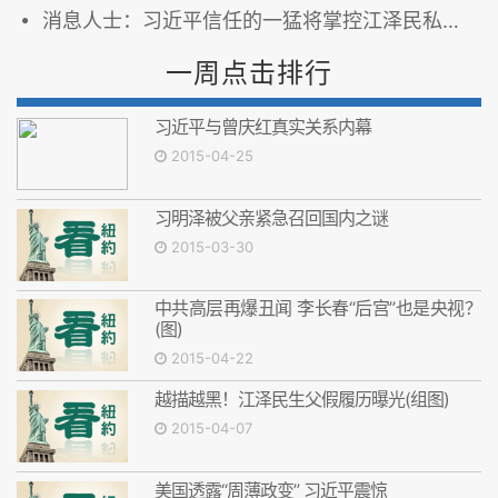
消息人士：习近平信任的一猛将掌控江泽民私家军
一周点击排行
习近平与曾庆红真实关系内幕
2015-04-25
习明泽被父亲紧急召回国内之谜
2015-03-30
中共高层再爆丑闻 李长春“后宫”也是央视？
(图)
2015-04-22
越描越黑！江泽民生父假履历曝光(组图)
2015-04-07
美国透露“周薄政变” 习近平震惊