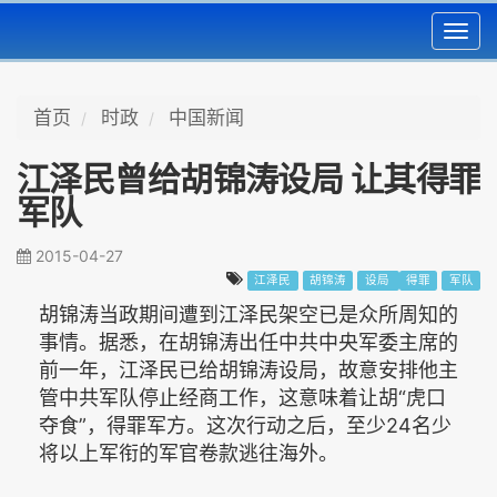
Toggl
navig
首页
时政
中国新闻
江泽民曾给胡锦涛设局 让其得罪
军队
2015-04-27
江泽民
胡锦涛
设局
得罪
军队
胡锦涛当政期间遭到江泽民架空已是众所周知的
事情。据悉，在胡锦涛出任中共中央军委主席的
前一年，江泽民已给胡锦涛设局，故意安排他主
管中共军队停止经商工作，这意味着让胡“虎口
夺食”，得罪军方。这次行动之后，至少24名少
将以上军衔的军官卷款逃往海外。