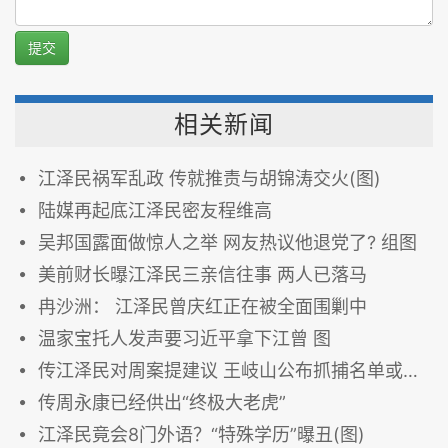
提交
相关新闻
江泽民祸军乱政 传就推责与胡锦涛交火(图)
陆媒再起底江泽民密友程维高
吴邦国露面做惊人之举 网友热议他退党了? 组图
美前财长曝江泽民三亲信往事 两人已落马
冉沙洲： 江泽民曾庆红正在被全面围剿中
温家宝托人发声要习近平拿下江曾 图
传江泽民对周案提建议 王岐山公布抓捕名单或回应
传周永康已经供出“终极大老虎”
江泽民竟会8门外语？“特殊学历”曝丑(图)