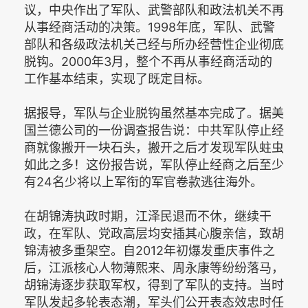
议，中央作出了军队、武警部队和政法机关不再
从事经商活动的决策。1998年底，军队、武警
部队和各级政法机关己经与所办经营性企业彻底
脱钩。2000年3月，整个不再从事经商活动的
工作基本结束，实现了既定目标。
据报导，军队与企业脱钩虽然基本完成了。据美
国兰德公司的一份调查报告说：中共军队停止经
商就像搬开一块石头，搬开之后才发现军队蛀虫
如此之多！这份报告说，军队停止经商之后至少
有24名少将以上军衔的军官卷款逃往海外。
在胡锦涛执政时期，江泽民退而不休，继续干
政，在军队、党政高层均安插其心腹亲信，致胡
锦涛被多重架空。自2012年初爆发重庆事件之
后，江派核心人物薄熙来、周永康等纷纷落马，
胡锦涛逐步获取军权，得到了军队的支持。当时
军队发起多轮表态潮，军头们公开表态效忠时任