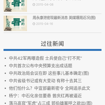
2015-04-08
周永康泄密现最新消息 英媒爆周近况(图)
2015-04-16
过往新闻
中共42军再曝造假 士兵使自己“打不死”
中共首次公布中央预算支出成话题
中共政治局会议在即 这些事儿基本确定(图)
中共省级书记或有大变动 有称十去其三
他们怕什么？中宣部最新密令 全网追杀此文
杨宁：中石化亲信要悬 曾庆红再被逼近
落马高官“军虎”占三成 郭伯雄案呼之欲出(图)