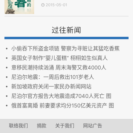
2015-05-01
过往新闻
小偷吞下所盗金项链 警察为寻赃让其猛吃香蕉
英国女子制作“婴儿蛋糕” 栩栩如生似真人
意移民潮持续汹涌 周末海警又救4000人
尼泊尔地震：一周后救出101岁老人
新加坡政府关闭一家民办新闻网站
尼泊尔官方报告大地震造成7040人死亡 图
俄首富离婚 前妻要求均分150亿美元资产 图
联络我们
捐款
关于我们
网站广告