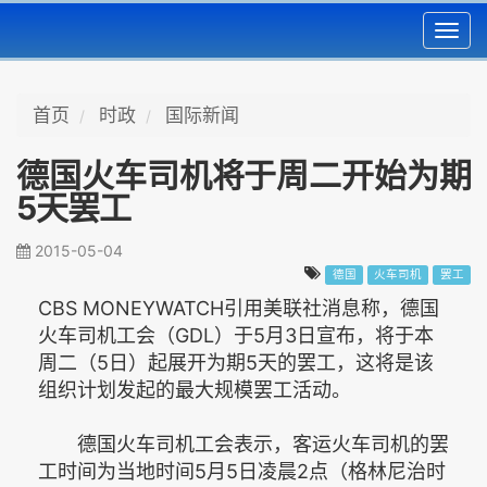
Toggl
navig
首页
时政
国际新闻
德国火车司机将于周二开始为期
5天罢工
2015-05-04
德国
火车司机
罢工
CBS MONEYWATCH引用美联社消息称，德国
火车司机工会（GDL）于5月3日宣布，将于本
周二（5日）起展开为期5天的罢工，这将是该
组织计划发起的最大规模罢工活动。
德国火车司机工会表示，客运火车司机的罢
工时间为当地时间5月5日凌晨2点（格林尼治时