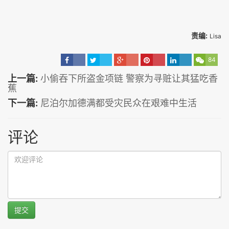
责编:
Lisa
84
上一篇:
小偷吞下所盗金项链 警察为寻赃让其猛吃香
蕉
下一篇:
尼泊尔加德满都受灾民众在艰难中生活
评论
提交