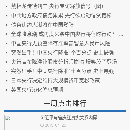
戴相龙传遭调查 央行专访释放信号（图）
中共地方政府债务累累 央行欲启动信贷宽松
债务违约大潮将在中国登陆
全球降息潮 或再度来袭中国央行将何时行动？(图)
中国央行无预警降存准率需留意人民币风险
突然出手！中国央行降准1个百分点 史上最强
央行宣布降准让股市分析师崩溃 爆笑段子登场
突然出手！中国央行降准1个百分点 史上最强
日本央行决定维持大规模货币宽松政策
英国央行淡化降息预期
一周点击排行
习近平与曾庆红真实关系内幕
2015-04-25