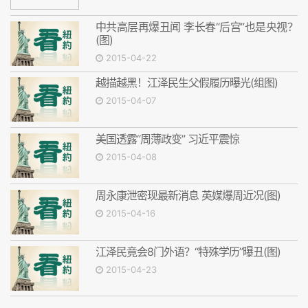
中共高层再爆丑闻 李长春“后宫”也是央视？
(图)
2015-04-22
越描越黑！江泽民生父假履历曝光(组图)
2015-04-07
美国透露“周薄政变” 习近平震惊
2015-04-08
周永康泄密现最新消息 英媒爆周近况(图)
2015-04-16
江泽民竟会8门外语？“特殊学历”曝丑(图)
2015-04-23