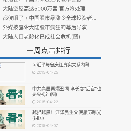
大陆空屋高达5000万套 官方冷处理
都傻眼了﹗中国股市暴涨令全球投资者乱了阵脚
外媒披露令大陆股市疯狂的幕后导演
大陆人口老龄化已成社会危机(图)
一周点击排行
习近平与曾庆红真实关系内幕
2015-04-25
中共高层再爆丑闻 李长春“后宫”也
是央视？(图)
2015-04-22
越描越黑！江泽民生父假履历曝光
(组图)
2015-04-07