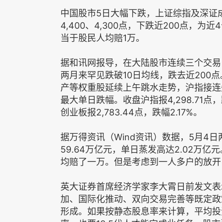
中国股市5日大幅下跌，上证综指及深证
4,400、4,300点，下跌近200点，
当于股民人均赔1万。
据和讯网报导，在大陆股市连续三个交易
两月来罕见跌破10日均线，跌去近200
产等权重股延续上午跳水走势，沪指接连失守
最大单日跌幅。收盘沪指报4,298.71点，跌
创业板报2,783.44点，跌幅2.17%。
据万得资讯（Wind资讯）数据，5月4日
59.64万亿元，单日蒸发高达2.02万亿
均赔了一万。但是考虑到一人多户的放开
英大证券首席经济学家李大霄日前发文表
加、国际化推动、双向交易完善等既定政
形成。如果按静态股息率来计算，平均投资