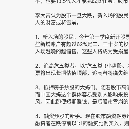
率，也要13.5代人才能完成此任务。股
李大霄认为股市一旦大跌，新入场的股民
人的财富或将雪崩。
1、新入场的股民。今年第一季度新开股票
些新增账户有超过62%是二、三十岁的
入场越晚的越惜售，这些人将成为受损最
2、追高危五类者。以“危五类”(小盘股
票将出现长期估值顶部，追高者将痛失绝
3、抵押房子炒股的大妈们。随着股市高
而中国大妈这个群体容易受别人影响来投
风。因此即便短期赚钱，最后股市雪崩的
4、融资炒股的新手。现在股市融资融券
融资者在跌停前以1:1的融资比例买入，