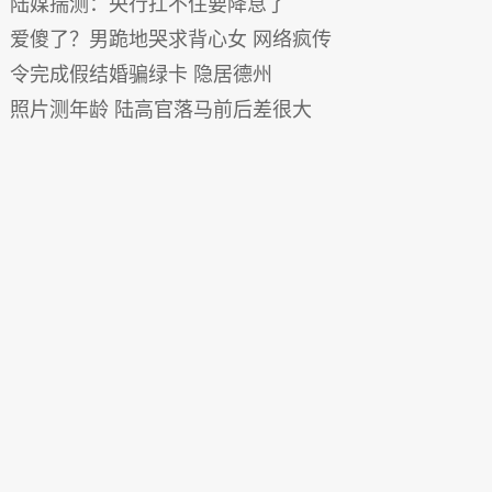
陆媒揣测：央行扛不住要降息了
爱傻了？男跪地哭求背心女 网络疯传
令完成假结婚骗绿卡 隐居德州
照片测年龄 陆高官落马前后差很大