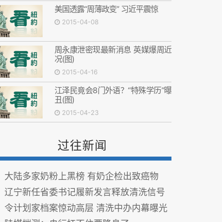
美国透露“周薄政变” 习近平震惊
2015-04-08
周永康泄密现最新消息 英媒爆周近
况(图)
2015-04-16
江泽民竟会8门外语？“特殊学历”曝
丑(图)
2015-04-23
过往新闻
大陆多家奶粉上黑榜 有奶企检出致癌物
辽宁新任省委书记履新发言释放清洗信号
令计划家档案惊动高层 清洗中办内幕曝光