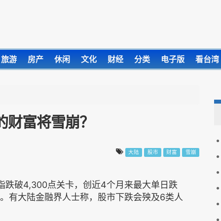
旅游
房产
休闲
文化
财经
分类
电子版
看台湾
人的财富将雪崩？
大陆
股市
财富
雪崩
指跌破4,300点关卡，创近4个月来最大单日跌
）。有大陆金融界人士称，股市下跌会殃及6类人
。