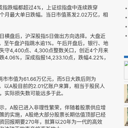
成指跌幅都超过4%，上证综指盘中连续跌穿
为近4个月最大单日跌幅。当日市值蒸发2.02万亿，相
日横盘后，沪深股指5日做出方向选择。大盘近
点。至午盘沪指跳水逾1%。午后开盘后，银行、地
4,400点、4,300点整数关口，创近4个月来
4.06%，深成指报14,233.10点，跌幅4.22%，
两市市值为61.66万亿元，而5日大跌后则为
元。以A股目前的2.01亿账户来算，相当于股民人
，实际损失数可能远多于此。
示，A股已进入非理性繁荣，伴随着股票供应增
策的实施，A股绝大部分股票长期估值顶部已经
回报期要270年，就算以20年为一代的高效