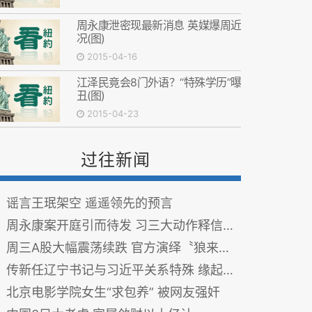
周永康泄密现最新消息 英媒爆周近
况(图)
2015-04-16
江泽民竟会8门外语？“特殊学历”曝
丑(图)
2015-04-23
过往新闻
谣言王珉架空 遥遥领先的预言
周永康案开庭引而待发 习三大动作释信号 图——审周前戏
周三A股大幅震荡续跌 官方演绎〝狼来了〞故事
传新任辽宁书记与习近平关系特殊 缘起习仲勋
北京电影学院女生“求包养” 被网友强奸