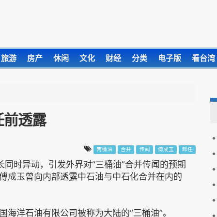
旅游
房产
休闲
文化
财经
分类
电子版
看台湾
任前透露
两桶油
合并
传闻
傅成玉
卸任
长同时异动，引发外界对“三桶油”合并传闻的预期
傅成玉曾向内部透露中石油与中石化合并在内的
国海洋石油有限公司被称为大陆的“三桶油”。