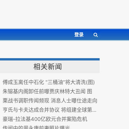
登录
相关新闻
傅成玉离任中石化 “三桶油”将大清洗(图)
朱镕基内阁卸任前曝贾庆林特大丑闻 图
栗战书调职传闻频现 消息人士曝仕途走向
亨氏与卡夫达成合并协议 将组建全球第五大食品帝国
豪瑞-拉法基400亿欧元合并案陷危机
传闻中的周永康前妻照片曝光