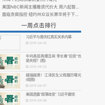
美国NBC新闻主播撒谎代价大 周六起暂卸任
面临贪腐指控 纽约州众议长萧华将于下周一卸任
一周点击排行
习近平与曾庆红真实关系内幕
2015-04-25
中共高层再爆丑闻 李长春“后宫”也
是央视？(图)
2015-04-22
越描越黑！江泽民生父假履历曝光
(组图)
2015-04-07
美国透露“周薄政变” 习近平震惊
2015-04-08