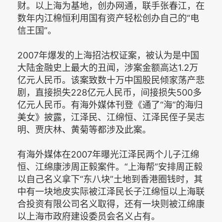
财。以上海为基地，创办网通，联手张春江，在
数年内江棉恒利用国有资产轻松创办自己的“电
信王国”。
2007年爆发的上海招沽权证案，被认为是中国
大陆金融史上最大的丑闻，涉案金额高达1.2万
亿元人民币。该案致数十万中国股民倾家荡产悲
剧，直接损失228亿元人民币，间接损失500多
亿元人民币。有海外媒体刊登《通了“海”的海归
美女》披露，江泽民、江绵恒、江泽民侄子吴志
明、贾庆林、黄菊等都涉及此案。
有海外媒体在2007年曝光江泽民两个儿子江绵
恒、江绵康涉周正毅案件。“上海帮”安排周正毅
以自己名义拿下“东八块”土地到香港圈钱时，其
中有一块地皮实际被江泽民长子江绵恒以上海联
合投资有限公司名义取得，还有一块则被江绵康
以上海市政府建设委员会名义占有。