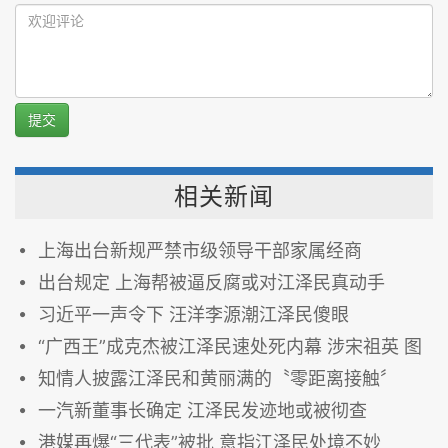
提交
相关新闻
上海出台新规严禁市级领导干部家属经商
出台规定 上海帮被逼反腐或对江泽民真动手
习近平一声令下 汪洋李源潮江泽民傻眼
“广西王”成克杰被江泽民速处死内幕 涉宋祖英 图
知情人披露江泽民和黄丽满的〝零距离接触〞
一汽新董事长确定 江泽民发迹地或被彻查
港媒再爆“三代表”被批 意指江泽民处境不妙