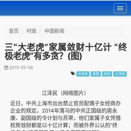
Toggl
navig
首页
时政
中国新闻
三“大老虎”家属敛财十亿计 “终
极老虎”有多贪？(图)
2015-05-06
大老虎
家属
敛财
江泽民
江泽民（网络图片）
近日，中共上海市出台禁止官员配偶子女经商办
企业的规定。2014年落马的中共正国级的周永
康、副国级的令计划与苏荣，他们家属子女凭借
权势敛财都是以十亿计算；而被外界公认的“终