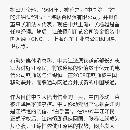
据公开资料，1994年，被称之为“中国第一贪”
的江绵恒“创立”上海联合投资有限公司，并担任
董事长和法人代表，现任中共上海市长杨雄是首
任总经理。随后，江绵恒利用该公司资金投资中
国网通（CNC）、上海汽车工业总公司和凤凰
卫视等。
有海外媒体消息称，中共江派原铁道部部长刘志
军为讨好江泽民，将铁道部的价值数千亿元的电
信公司铁通送与江绵恒。在2008年铁通被中国
移动兼并，而联通与网通合并成新的中国联通。
作为目前中国大陆电信业的巨头，中国移动一直
被江泽民家族掌控。中国移动党组书记张春江则
是江绵恒的亲信、“白手套”。在1992年江泽民
正式掌权后，江绵恒即迅速回国，张春江就成为
其心腹。江绵恒依仗江泽民的权势，闷声发大