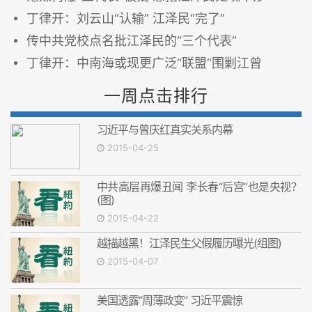
丁律开：刘云山“认输” 江泽民“完了”
传中共党校点名批江泽民的“三个代表”
丁律开：中南海或现更广泛“联盟”围剿江曾
一周点击排行
习近平与曾庆红真实关系内幕
2015-04-25
中共高层再爆丑闻 李长春“后宫”也是央视？
(图)
2015-04-22
越描越黑！江泽民生父假履历曝光(组图)
2015-04-07
美国透露“周薄政变” 习近平震惊