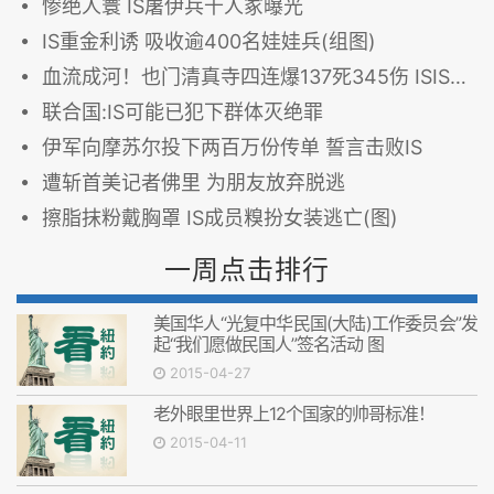
惨绝人寰 IS屠伊兵千人冢曝光
IS重金利诱 吸收逾400名娃娃兵(组图)
血流成河！也门清真寺四连爆137死345伤 ISIS“认领”袭击
联合国:IS可能已犯下群体灭绝罪
伊军向摩苏尔投下两百万份传单 誓言击败IS
遭斩首美记者佛里 为朋友放弃脱逃
擦脂抹粉戴胸罩 IS成员糗扮女装逃亡(图)
一周点击排行
美国华人“光复中华民国(大陆)工作委员会”发
起“我们愿做民国人”签名活动 图
2015-04-27
老外眼里世界上12个国家的帅哥标准！
2015-04-11