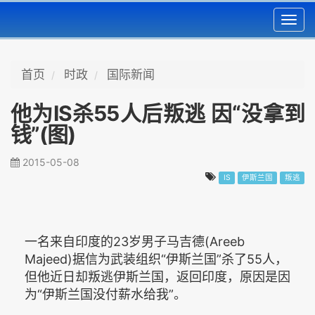
Toggl
navig
首页
时政
国际新闻
他为IS杀55人后叛逃 因“没拿到
钱”(图)
2015-05-08
IS
伊斯兰国
叛逃
一名来自印度的23岁男子马吉德(Areeb
Majeed)据信为武装组织“伊斯兰国”杀了55人，
但他近日却叛逃伊斯兰国，返回印度，原因是因
为“伊斯兰国没付薪水给我”。