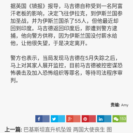
据英国《镜报》报导，马吉德自称受到一名阿富
汗老板的影响，决定飞往伊拉克，到伊斯兰国参
加圣战，并为伊斯兰国杀了55人，但他最近却
回到印度。马吉德返回印度后，即遭到警方逮
捕，他向警方供称，因为伊斯兰国没付薪水给
他，让他很失望，于是决定离开。
警方也表示，当局发现马吉德在5月失踪之后，
马上对其家人展开监控，目前马吉德被控密谋恐
怖袭击及加入恐怖组织等罪名，等待司法程序审
判。
责编:
Amy
153
上一篇:
巴基斯坦直升机坠毁 两国大使丧生 图