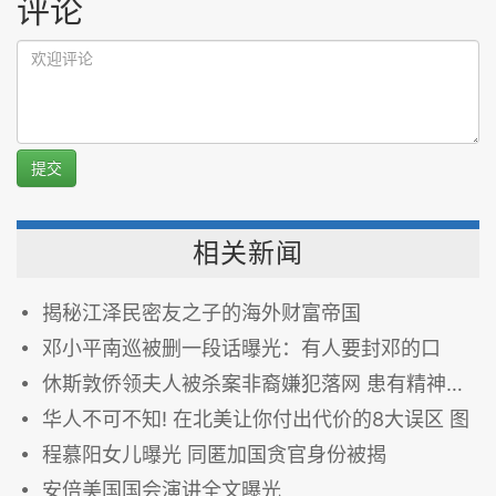
评论
提交
相关新闻
揭秘江泽民密友之子的海外财富帝国
邓小平南巡被删一段话曝光：有人要封邓的口
休斯敦侨领夫人被杀案非裔嫌犯落网 患有精神疾病前科累累
华人不可不知! 在北美让你付出代价的8大误区 图
程慕阳女儿曝光 同匿加国贪官身份被揭
安倍美国国会演讲全文曝光