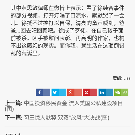
其中黄思敏律师在微博上表示：看了徐纯合事件
的部分视频，打开灯喝了口凉水，默默哭了一会
儿。徐抵不过挨打以自保，清亮的童声喊到，爸
爸…回去吧回家吧。徐成了歹徒，在自己孩子面
前被杀。凶手被慰问表彰。再高明的作家，也构
不出这魔幻的现实。而你我，就生活在这颠倒错
乱的荒诞里。
责编:
Lisa
93
上一篇:
中国投资移民资金 流入美国公私建设项目
(图)
下一篇:
习王惊人默契 双双“放风”大决战(图)