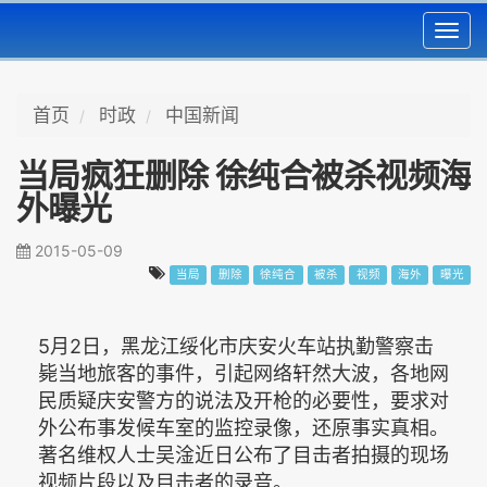
Toggl
navig
首页
时政
中国新闻
当局疯狂删除 徐纯合被杀视频海
外曝光
2015-05-09
当局
删除
徐纯合
被杀
视频
海外
曝光
5月2日，黑龙江绥化市庆安火车站执勤警察击
毙当地旅客的事件，引起网络轩然大波，各地网
民质疑庆安警方的说法及开枪的必要性，要求对
外公布事发候车室的监控录像，还原事实真相。
著名维权人士吴淦近日公布了目击者拍摄的现场
视频片段以及目击者的录音。