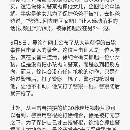
实，造谣说徐向警察抛摔他女儿，企图让公众误
解。事实是他女儿为了保护爸爸不被打，去抱爸
爸说，“爸爸…回去吧回家吧！”让人感动落泪的
话(视频里可听到)，被徐抱起放在另外一边。
5月5日，吴淦在网上公布了从大连获得的击毙
事件目击证人的录音，这位目击证人是一位大学
生，其在录音中澄清，徐纯合确实抓起一位小女
孩，但是没有把小孩抛向警察，而是放到相反方
向，而且，徐纯合没有任何抢枪的动作，只是在
抢过警棍后，打了警察一棍子，警察掏枪对着
他，让他不准动，他又打了警察一棍，警察随后
就开枪了。
此外，从目击者拍摄的约30秒现场视频片段可
以看到，警察用警棍抡打徐纯合，徐是被打无奈
之下，为了保护自己才去抢警棍，徐纯合抓住警
棍两人拉拽争夺。吴淦还发表“十问黑省警方兼