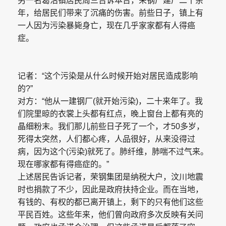
另一名葛沽镇居民周三告诉本台，荣钢厂建厂二十余
年，给居民们带来了沉痛的伤害。前些日子，镇上有
一人因为污染暴毙身亡，现在几乎家家都有人得癌
症。
记者：“这个污染是从什么时候开始对居民造成影响
的?”
对方：“他从一建钢厂(就开始污染)，二十来年了。我
们院里晾的衣裳上头都有红点，晚上窗台上都有亮的
晶细粉末。我们那儿前些日子死了一个，才50多岁，
死得太突然，人们都心疼，人品很好，从来没得过
病，因为这个(污染)就死了。肺纤维，肺喘不过气来。
现在哪家都有得癌症的。”
上述居民告诉记者，荣钢集团是纳税大户，汶川地震
时也捐款了不少，因此是政府扶持企业。而在当地，
有钱的、有权的都已离开镇上，剩下的只有他们这些
平民百姓。这些年来，他们曾向政府多次反映有关问