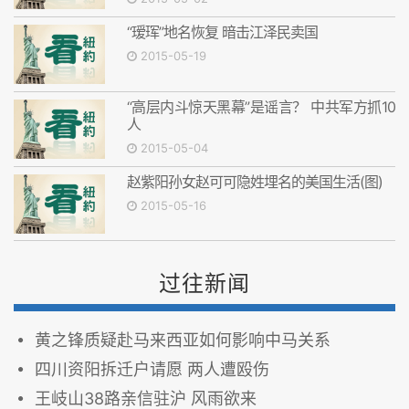
“瑷珲”地名恢复 暗击江泽民卖国
2015-05-19
“高层内斗惊天黑幕”是谣言？ 中共军方抓10
人
2015-05-04
赵紫阳孙女赵可可隐姓埋名的美国生活(图)
2015-05-16
过往新闻
黄之锋质疑赴马来西亚如何影响中马关系
四川资阳拆迁户请愿 两人遭殴伤
王岐山38路亲信驻沪 风雨欲来