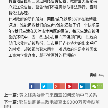
有当地居民周三透过网络告诉记者，政府当天挨家挨
户发送公告信，警告他们不准再参与非法游行，否则
将依法办理。
针对政府的所作所为，网民“放飞梦想5370”在微博批
评道：谁能拯救我们的生命?谁能还孩子们一个快乐童
年?我们生活在天津市津南区的葛沽，每天生活在被污
染的环境中。当一些热心市民向环保部门和一些政府
部门求救时却被敷衍，当市民们齐心协力的出来呼吁
的时候，却被视为聚众闹事。难道政府只是拿着国家
工资为企业办事，却不管百姓的死活嘛?
责编:
Amy
103
上一篇:
黄之锋质疑赴马来西亚如何影响中马关系
下一篇:
郭伯雄胞弟主政地被查出9000万资金缺项
(图)