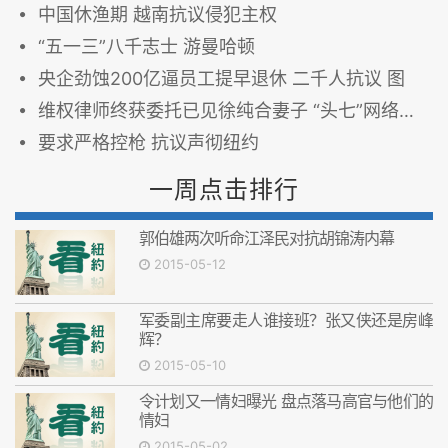
中国休渔期 越南抗议侵犯主权
“五一三”八千志士 游曼哈顿
央企劲蚀200亿逼员工提早退休 二千人抗议 图
维权律师终获委托已见徐纯合妻子 “头七”网络掀“8点抗议”官媒渐转向
要求严格控枪 抗议声彻纽约
一周点击排行
郭伯雄两次听命江泽民对抗胡锦涛内幕
2015-05-12
军委副主席要走人谁接班？张又侠还是房峰
辉？
2015-05-10
令计划又一情妇曝光 盘点落马高官与他们的
情妇
2015-05-02