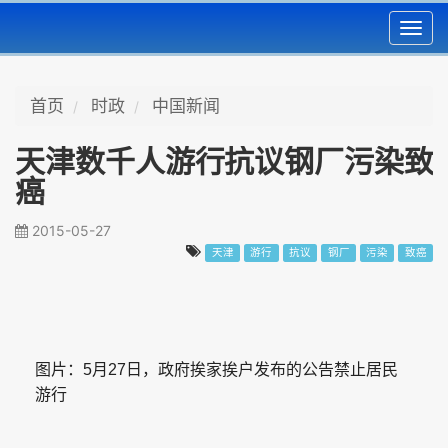
Toggl
navig
首页
时政
中国新闻
天津数千人游行抗议钢厂污染致
癌
2015-05-27
天津
游行
抗议
钢厂
污染
致癌
图片：5月27日，政府挨家挨户发布的公告禁止居民
游行