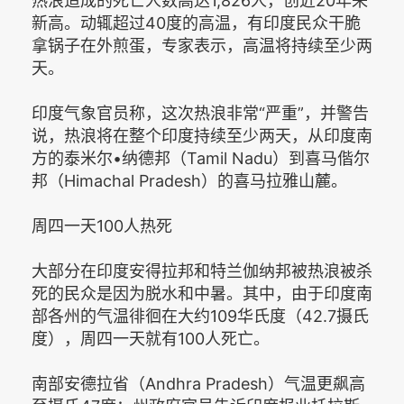
热浪造成的死亡人数高达1,826人，创近20年来
新高。动辄超过40度的高温，有印度民众干脆
拿锅子在外煎蛋，专家表示，高温将持续至少两
天。
印度气象官员称，这次热浪非常“严重”，并警告
说，热浪将在整个印度持续至少两天，从印度南
方的泰米尔•纳德邦（Tamil Nadu）到喜马偕尔
邦（Himachal Pradesh）的喜马拉雅山麓。
周四一天100人热死
大部分在印度安得拉邦和特兰伽纳邦被热浪被杀
死的民众是因为脱水和中暑。其中，由于印度南
部各州的气温徘徊在大约109华氏度（42.7摄氏
度），周四一天就有100人死亡。
南部安德拉省（Andhra Pradesh）气温更飙高